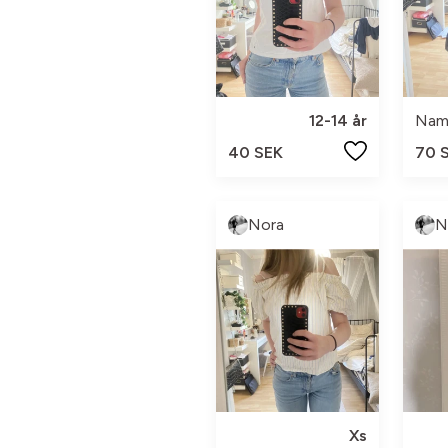
12-14 år
Nam
40 SEK
70 
Nora
N
Xs