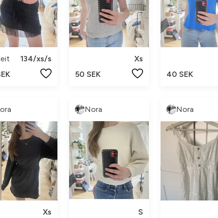
eit
134/xs/s
Xs
SEK
50 SEK
40 SEK
ora
Nora
Nora
Xs
S