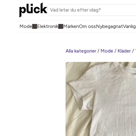
Mode
Elektronik
Märken
Om oss
Nybegagnat
Vanlig
Alla kategorier
/
Mode
/
Kläder
/