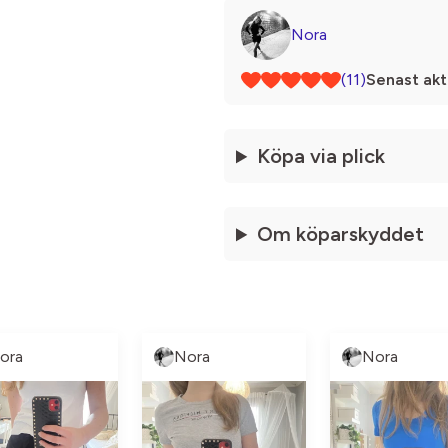
Nora
(11)
Senast akt
Köpa via plick
Om köparskyddet
ora
Nora
Nora