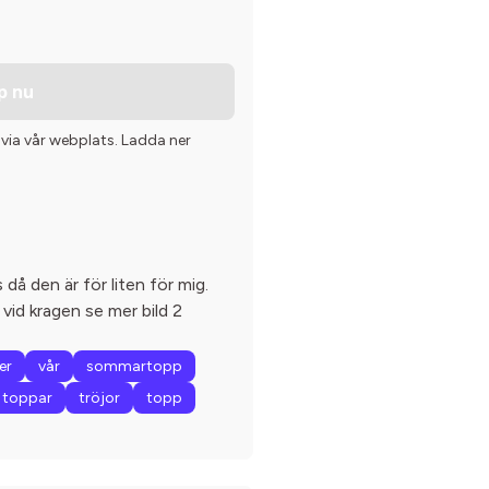
p nu
 via vår webplats. Ladda ner
 då den är för liten för mig.
 vid kragen se mer bild 2
er
vår
sommartopp
toppar
tröjor
topp