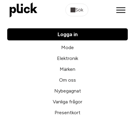
Sök
Logga in
Mode
Elektronik
Märken
Om oss
Nybegagnat
Vanliga frågor
Presentkort