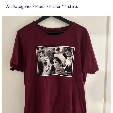
Alla kategorier
/
Mode
/
Kläder
/
T-shirts