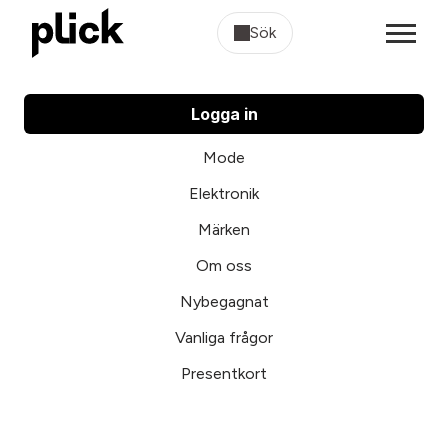
Sök
Logga in
Mode
Elektronik
Märken
Om oss
Nybegagnat
Vanliga frågor
Presentkort