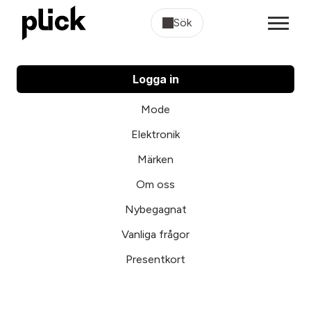
Sök
Logga in
Mode
Elektronik
Märken
Om oss
Nybegagnat
Vanliga frågor
Presentkort