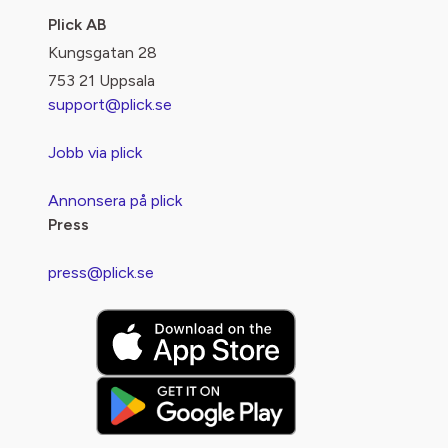
Plick AB
Kungsgatan 28
753 21 Uppsala
support@plick.se
Jobb via plick
Annonsera på plick
Press
press@plick.se