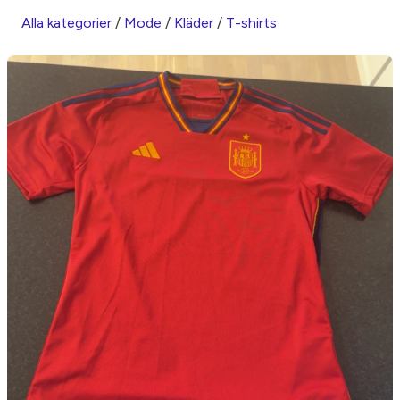
Alla kategorier
/
Mode
/
Kläder
/
T-shirts