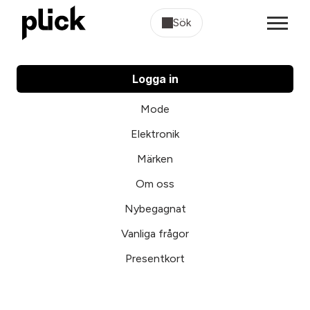
Sök
Logga in
Mode
Elektronik
Märken
Om oss
Nybegagnat
Vanliga frågor
Presentkort