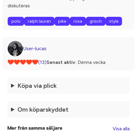
diskuteras
polo
ralph lauren
pike
rosa
grisch
style
User-lucas
(13)
Senast aktiv:
Denna vecka
Köpa via plick
Om köparskyddet
Visa alla
Mer från samma säljare