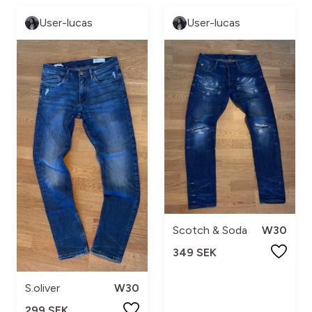
User-lucas
User-lucas
Scotch & Soda
W30
349 SEK
S.oliver
W30
299 SEK