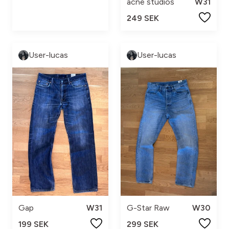
acne studios
W31
249 SEK
User-lucas
User-lucas
Gap
W31
G-Star Raw
W30
199 SEK
299 SEK