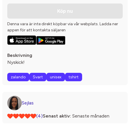
Köp nu
Denna vara är inte direkt köpbar via vår webplats. Ladda ner
appen för att kontakta säljaren
Beskrivning
Nyskick!
zalando
Svart
unisex
tshirt
Sejlas
(4)
Senast aktiv:
Senaste månaden