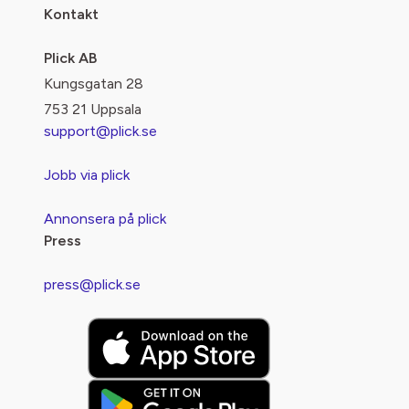
Kontakt
Plick AB
Kungsgatan 28
753 21 Uppsala
support@plick.se
Jobb via plick
Annonsera på plick
Press
press@plick.se