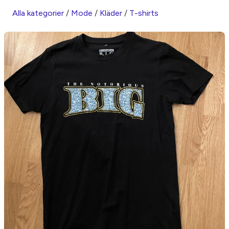
Alla kategorier
/
Mode
/
Kläder
/
T-shirts