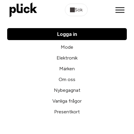
Sök
Logga in
Mode
Elektronik
Märken
Om oss
Nybegagnat
Vanliga frågor
Presentkort