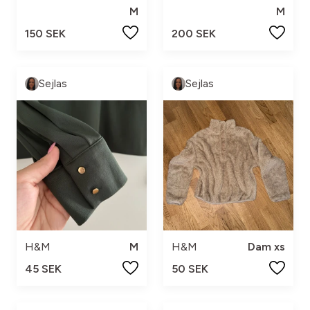
M
M
150 SEK
200 SEK
Sejlas
Sejlas
H&M
M
H&M
Dam xs
45 SEK
50 SEK