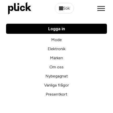
Sök
Logga in
Mode
Elektronik
Märken
Om oss
Nybegagnat
Vanliga frågor
Presentkort