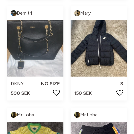
Demitri
Mary
DKNY
NO SIZE
S
500 SEK
150 SEK
Mr.Loba
Mr.Loba