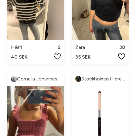
H&M
S
Zara
38
40 SEK
35 SEK
Cornelia Johannesson
Stockholmsstil pre-loved🩷