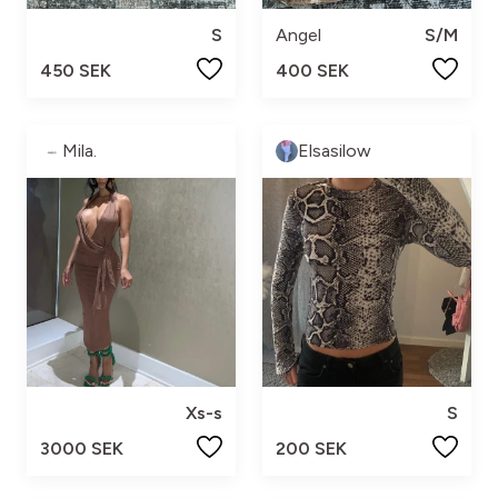
S
Angel
S/M
450 SEK
400 SEK
Mila.
Elsasilow
Xs-s
S
3000 SEK
200 SEK