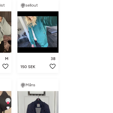
ist
sellout
M
38
150 SEK
Måns