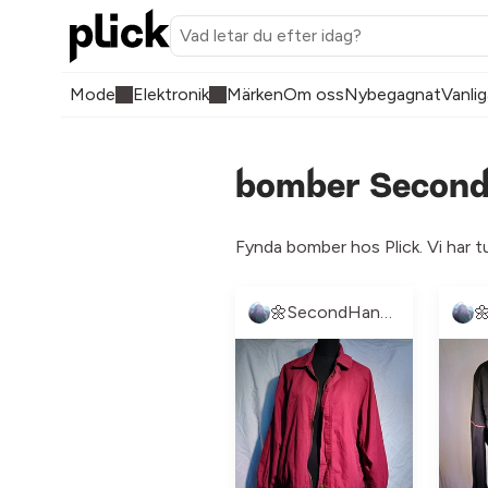
Mode
Elektronik
Märken
Om oss
Nybegagnat
Vanlig
bomber Second 
Fynda bomber hos Plick. Vi har t
🌼SecondHandLand🌼