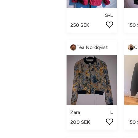
S-L
250 SEK
150
Tea Nordqvist
C
Zara
L
200 SEK
150