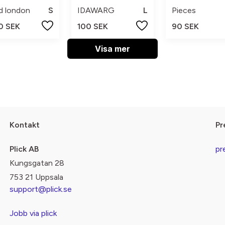
d london
S
IDAWARG
L
Pieces
0 SEK
100 SEK
90 SEK
Visa mer
Kontakt
Pr
Plick AB
pr
Kungsgatan 28
753 21 Uppsala
support@plick.se
Jobb via plick