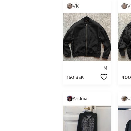
VK
V
M
150 SEK
400
Andrea
C