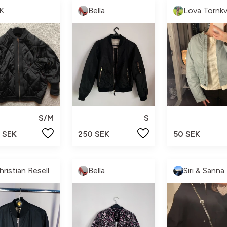
K
Bella
Lova Törnkv
S/M
S
 SEK
250 SEK
50 SEK
hristian Resell
Bella
Siri & Sanna