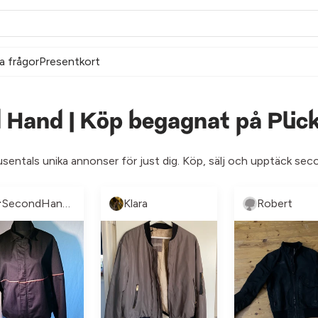
a frågor
Presentkort
Hand | Köp begagnat på Plic
usentals unika annonser för just dig. Köp, sälj och upptäck se
🌼SecondHandLand🌼
Klara
Robert