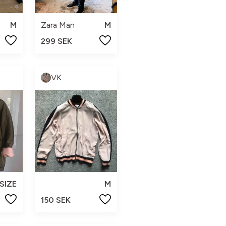
M
Zara Man
M
299 SEK
VK
SIZE
M
150 SEK