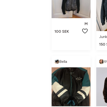
M
100 SEK
Junk
150
Bella
t