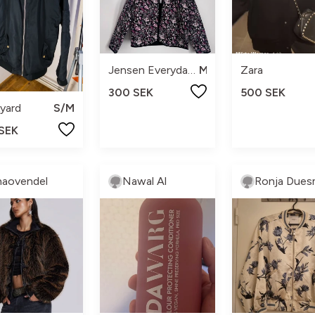
Jensen Everyday Style
M
Zara
300 SEK
500 SEK
yard
S/M
 SEK
haovendel
Nawal Al