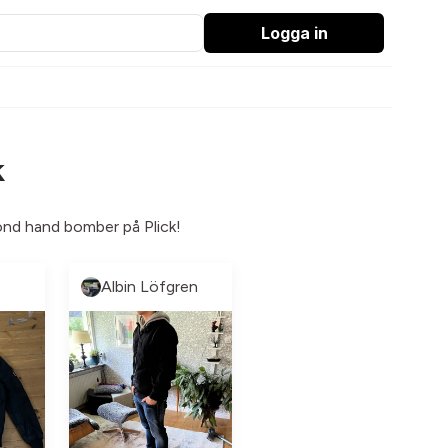
Logga in
k
cond hand bomber på Plick!
Albin Löfgren