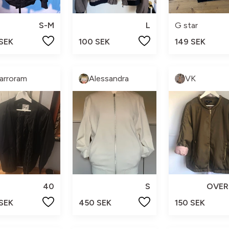
S-M
L
G star
 SEK
100 SEK
149 SEK
arroram
Alessandra
VK
40
S
OVER
 SEK
450 SEK
150 SEK