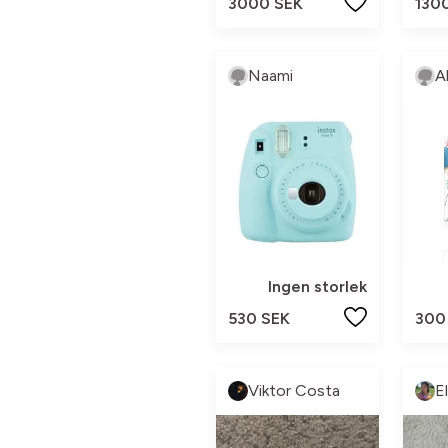
3000 SEK
130
Naami
Al
Ingen storlek
530 SEK
300
Viktor Costa
E