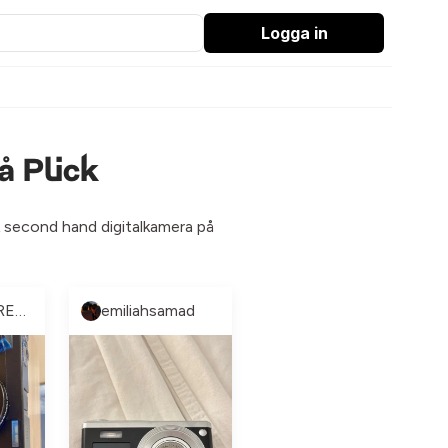
Logga in
å Plick
ck second hand digitalkamera på
Liv Wang ✨RENSNING PÅGÅR✨
emiliahsamad