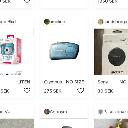
0 SEK
1950 SEK
ice Blixt
ameline
sandsborga
LITEN
Olympus
NO SIZE
Sony
NO 
 SEK
275 SEK
30 SEK
lie Vu
Anonym
Pascalopaz