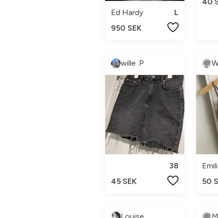
40 
Ed Hardy
L
950 SEK
wille :P
W
38
Emil
45 SEK
50 
Louise
M