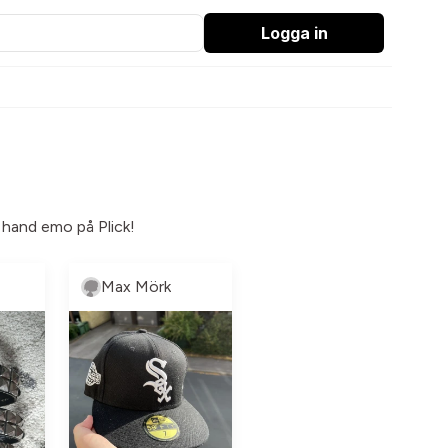
Logga in
 hand emo på Plick!
Max Mörk