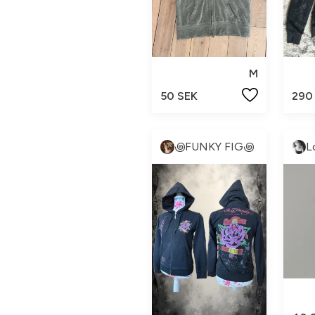
M
50 SEK
290
꩜FUNKY FIG꩜
L