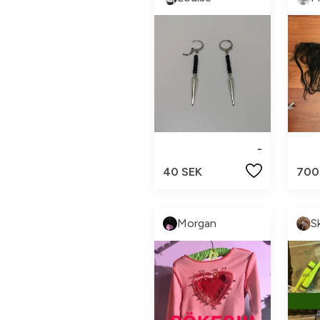
-
40 SEK
700
Morgan
S