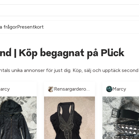
a frågor
Presentkort
d | Köp begagnat på Plick
ntals unika annonser för just dig. Köp, sälj och upptäck second
arcy
Rensargarderobenn
Marcy