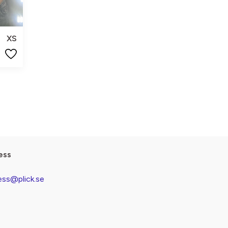
XS
ess
ess@plick.se