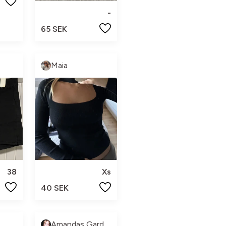
-
65 SEK
Maia
38
Xs
40 SEK
Amandas Garderob