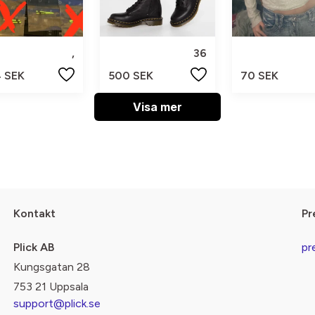
,
36
4 SEK
500 SEK
70 SEK
Visa mer
Kontakt
Pr
Plick AB
pr
Kungsgatan 28
753 21 Uppsala
support@plick.se