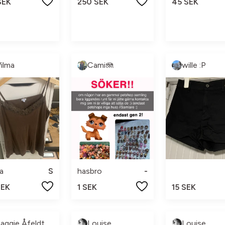
SEK
250 SEK
45 SEK
ilma
Cami🪼
wille :P
ia
S
hasbro
-
SEK
1 SEK
15 SEK
aggie Åfeldt
Louise
Louise