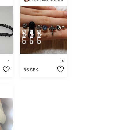
-
x
35 SEK