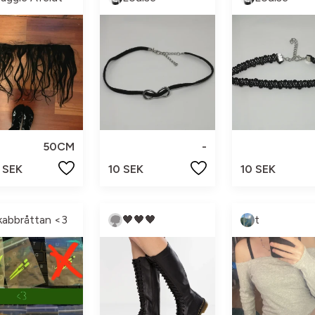
50CM
-
 SEK
10 SEK
10 SEK
kabbråttan <3
🖤🖤🖤
t