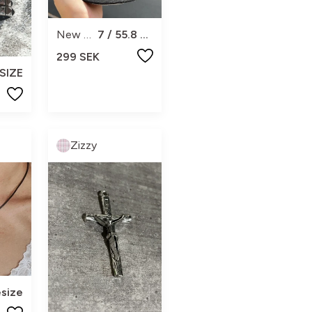
New Era
7 / 55.8 cm
299 SEK
SIZE
Zizzy
size