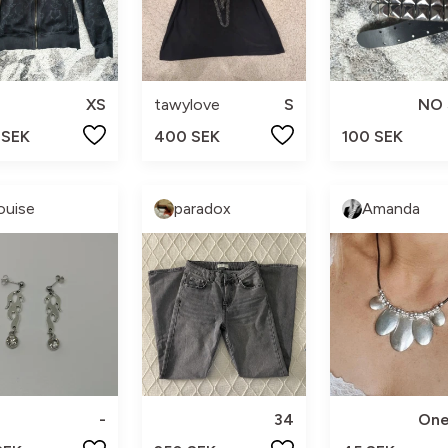
XS
tawylove
S
NO 
 SEK
400 SEK
100 SEK
ouise
paradox
Amanda
-
34
One