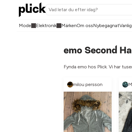
Mode
Elektronik
Märken
Om oss
Nybegagnat
Vanlig
emo Second Han
Fynda emo hos Plick. Vi har tuse
milou persson
M