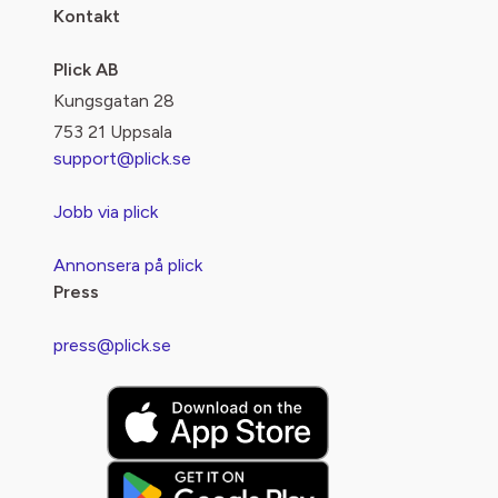
Kontakt
Plick AB
Kungsgatan 28
753 21 Uppsala
support@plick.se
Jobb via plick
Annonsera på plick
Press
press@plick.se