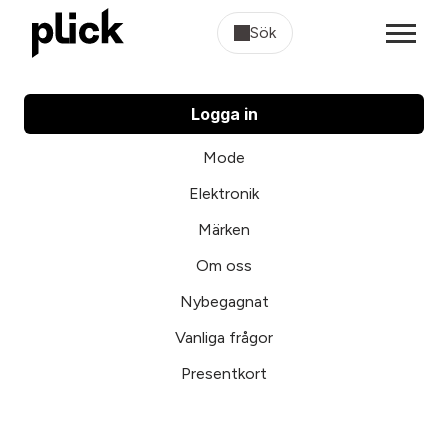
Sök
Logga in
Mode
Elektronik
Märken
Om oss
Nybegagnat
Vanliga frågor
Presentkort