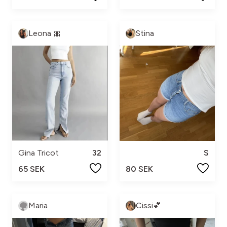
Leona 🎀
Stina
Gina Tricot
32
S
65 SEK
80 SEK
Maria
Cissi💕