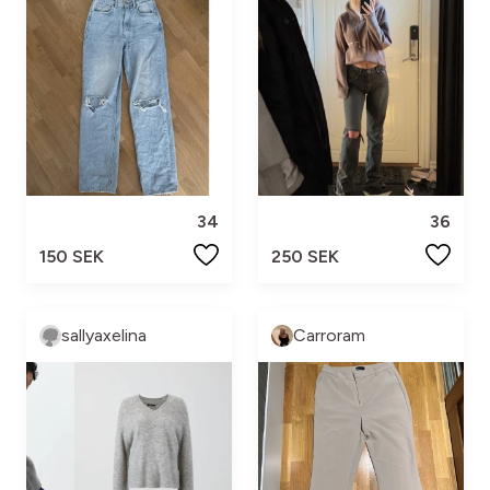
34
36
150 SEK
250 SEK
sallyaxelina
Carroram