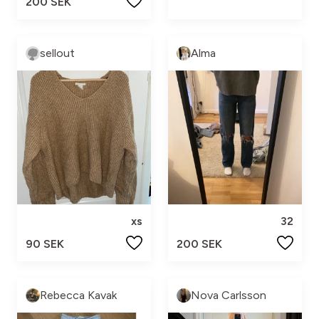
200 SEK
sellout
Alma
xs
32
90 SEK
200 SEK
Rebecca Kavak
Nova Carlsson