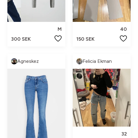
M
40
300 SEK
150 SEK
Agneskez
Felicia Ekman
32