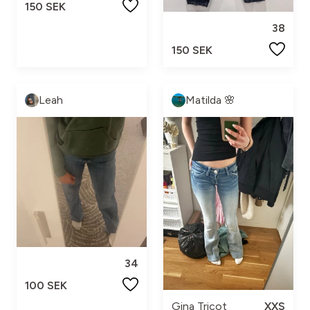
150 SEK
38
150 SEK
Leah
Matilda 🌸
34
100 SEK
Gina Tricot
XXS