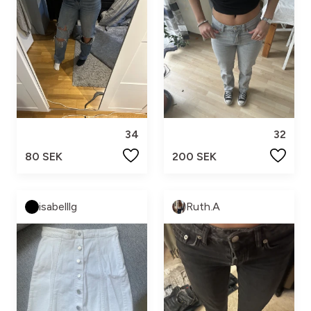
34
32
80 SEK
200 SEK
isabelllg
Ruth.A