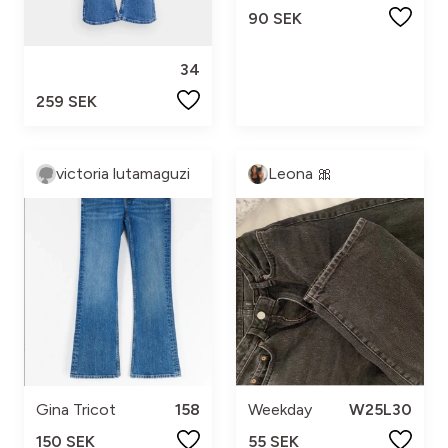
90 SEK
34
259 SEK
victoria lutamaguzi
Leona 🎀
Gina Tricot
158
Weekday
W25L30
150 SEK
55 SEK