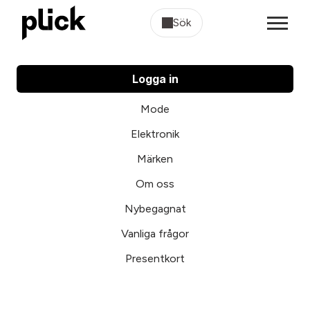
Sök
Logga in
Mode
Elektronik
Märken
Om oss
Nybegagnat
Vanliga frågor
Presentkort