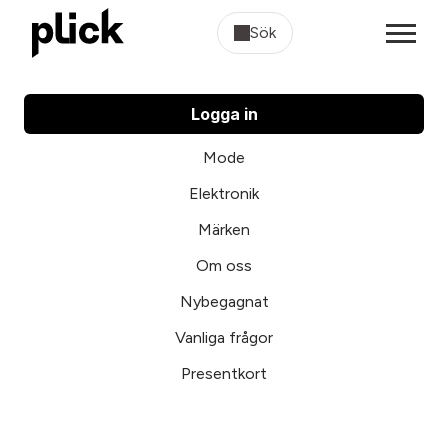
Sök
Logga in
Mode
Elektronik
Märken
Om oss
Nybegagnat
Vanliga frågor
Presentkort