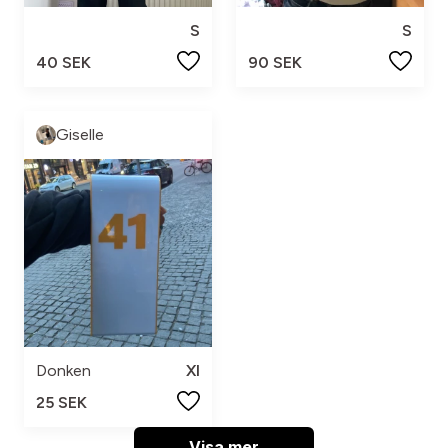
S
S
40 SEK
90 SEK
Giselle
Donken
Xl
25 SEK
Visa mer