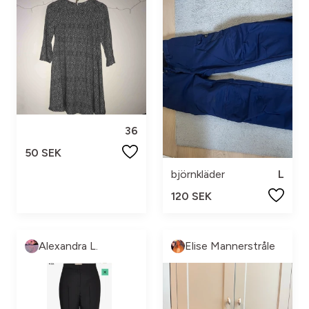
36
50 SEK
björnkläder
L
120 SEK
Alexandra L.
Elise Mannerstråle