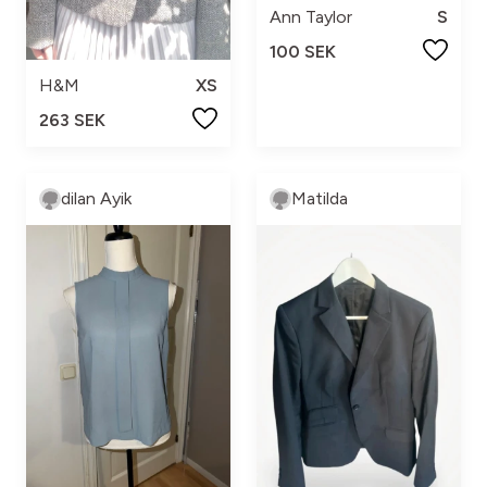
Ann Taylor
S
100 SEK
H&M
XS
263 SEK
dilan Ayik
Matilda