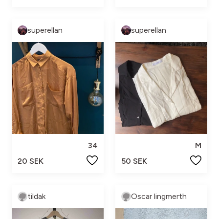
superellan
superellan
34
M
20 SEK
50 SEK
tildak
Oscar lingmerth