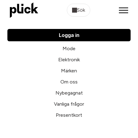
Sök
Logga in
Mode
Elektronik
Märken
Om oss
Nybegagnat
Vanliga frågor
Presentkort