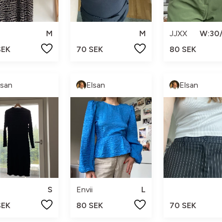
M
M
JJXX
W:30/
SEK
70 SEK
80 SEK
lsan
Elsan
Elsan
S
Envii
L
SEK
80 SEK
70 SEK