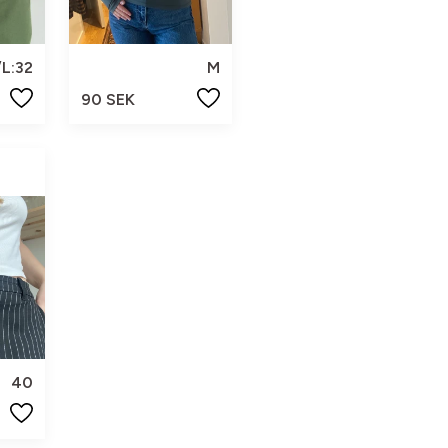
L:32
M
90 SEK
40