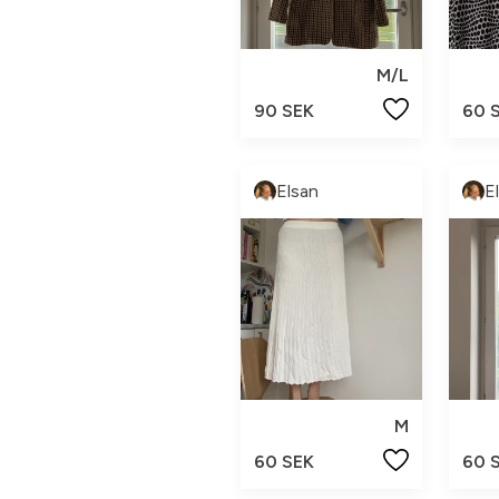
M/L
90 SEK
60 
Elsan
E
M
60 SEK
60 