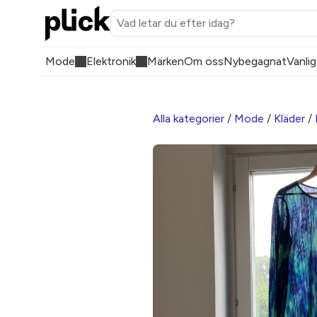
Mode
Elektronik
Märken
Om oss
Nybegagnat
Vanlig
Alla kategorier
/
Mode
/
Kläder
/