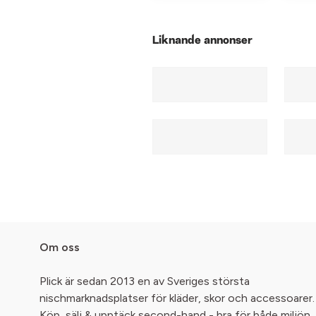
Liknande annonser
Om oss
Plick är sedan 2013 en av Sveriges största
nischmarknadsplatser för kläder, skor och accessoarer.
Köp, sälj & upptäck second-hand - bra för både miljön