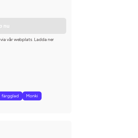
p nu
 via vår webplats. Ladda ner
!
färgglad
Monki