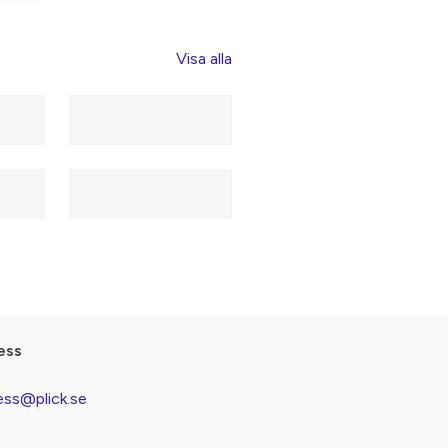
Visa alla
ess
ess@plick.se