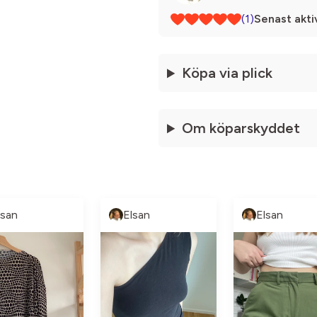
(1)
Senast akti
Köpa via plick
Om köparskyddet
lsan
Elsan
Elsan