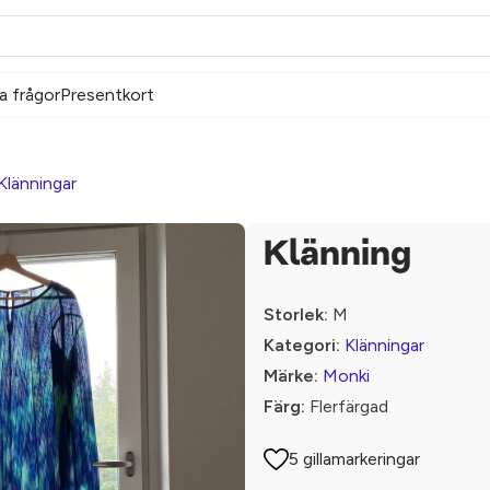
a frågor
Presentkort
Klänningar
Klänning
Storlek:
M
Kategori:
Klänningar
Märke:
Monki
Färg:
Flerfärgad
5 gillamarkeringar