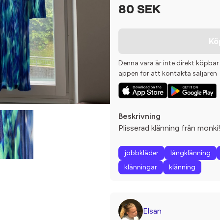
80 SEK
Kö
Denna vara är inte direkt köpbar
appen för att kontakta säljaren
Beskrivning
Plisserad klänning från monki
jobbkläder
långklänning
klänningar
klänning
Elsan