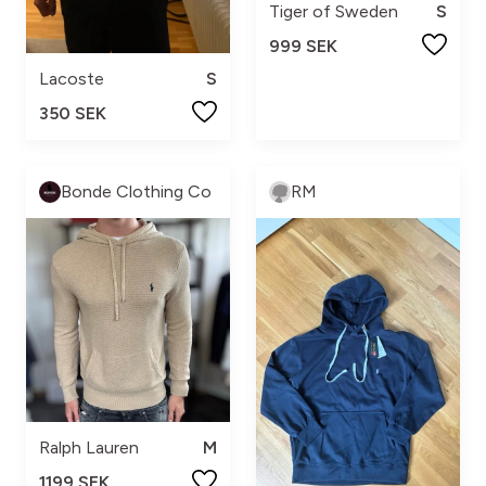
Tiger of Sweden
S
999 SEK
Lacoste
S
350 SEK
Bonde Clothing Co
RM
Ralph Lauren
M
1199 SEK