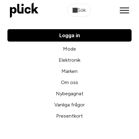
Sök
Logga in
Mode
Elektronik
Märken
Om oss
Nybegagnat
Vanliga frågor
Presentkort