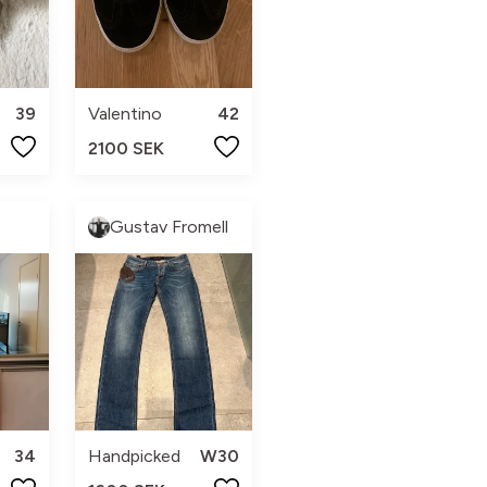
39
Valentino
42
2100 SEK
Gustav Fromell
34
Handpicked
W30