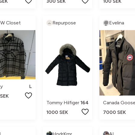
 SEK
300 SEK
100 SEK
W Closet
Repurpose
Evelina
ny
L
 SEK
Tommy Hilfiger
164
Canada Goos
1000 SEK
7000 SEK
I
HndrKrnr
AI