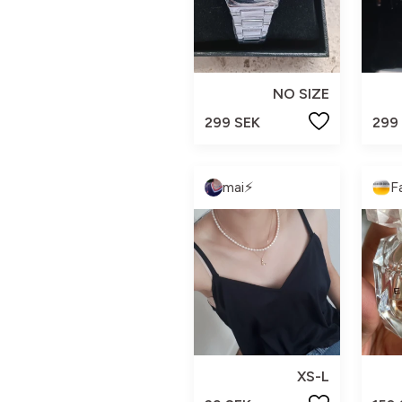
NO SIZE
299 SEK
299
mai⚡️
F
XS-L