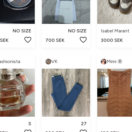
NO SIZE
NO SIZE
Isabel Marant
 SEK
700 SEK
3000 SEK
ashionista
VK
Mimi 🦋
S
27