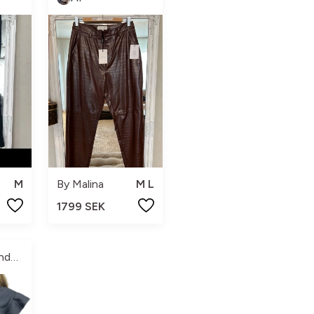
M
By Malina
M L
1799 SEK
Ellens Secondhand