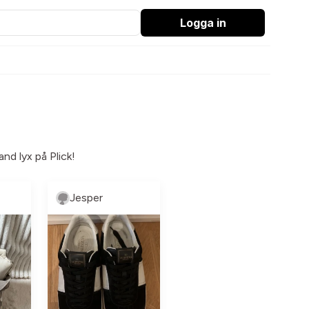
Logga in
nd lyx på Plick!
Jesper