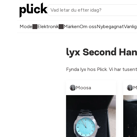
Mode
Elektronik
Märken
Om oss
Nybegagnat
Vanlig
lyx Second Han
Fynda lyx hos Plick. Vi har tusen
Moosa
M