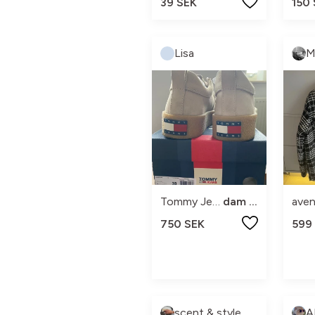
39 SEK
150
Lisa
M
Tommy Jeans
dam 38
ave
750 SEK
599
scent & style
A