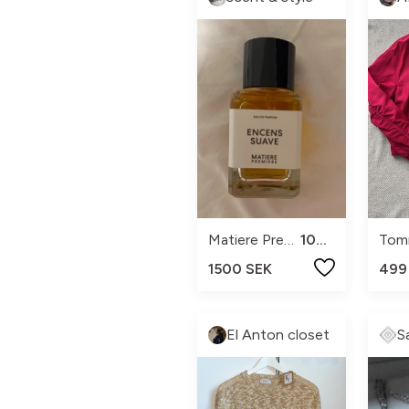
Matiere Premiere
100ml
Tom
1500 SEK
499
El Anton closet
S