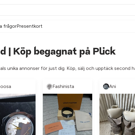
a frågor
Presentkort
d | Köp begagnat på Plick
tals unika annonser för just dig. Köp, sälj och upptäck second ha
oosa
Fashinista
Ani