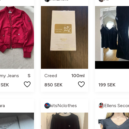
my Jeans
S
Creed
100ml
 SEK
850 SEK
199 SEK
ara
kitsNclothes