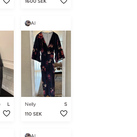
1600 SEK
AI
e
L
Nelly
S
110 SEK
AI