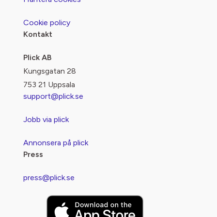
Cookie policy
Kontakt
Plick AB
Kungsgatan 28
753 21 Uppsala
support@plick.se
Jobb via plick
Annonsera på plick
Press
press@plick.se