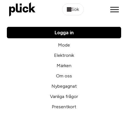
Sök
Logga in
Mode
Elektronik
Märken
Om oss
Nybegagnat
Vanliga frågor
Presentkort