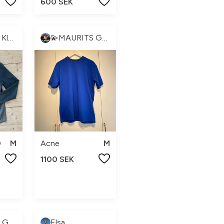
600 SEK
Saul Manuel Klefbom de Léon
💫MAURITS GARDEROB💫
D
M
Acne
M
1100 SEK
💫MAURITS GARDEROB💫
Elsa