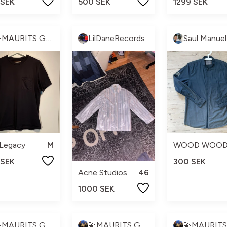
 SEK
500 SEK
1299 SEK
💫MAURITS GARDEROB💫
LilDaneRecords
 Legacy
M
WOOD WOO
 SEK
300 SEK
Acne Studios
46
1000 SEK
💫MAURITS GARDEROB💫
💫MAURITS GARDEROB💫