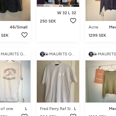
W 32 L 32
250 SEK
46/Small
Acne
Me
 SEK
1299 SEK
💫MAURITS GARDEROB💫
💫MAURITS GARDEROB💫
 of one
L
Fred Perry Raf Simons
L
Me