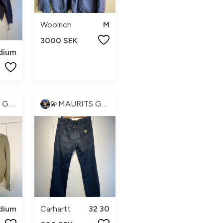
Woolrich
M
3000 SEK
dium
💫MAURITS GARDEROB💫
💫MAURITS GARDEROB💫
dium
Carhartt
32 30