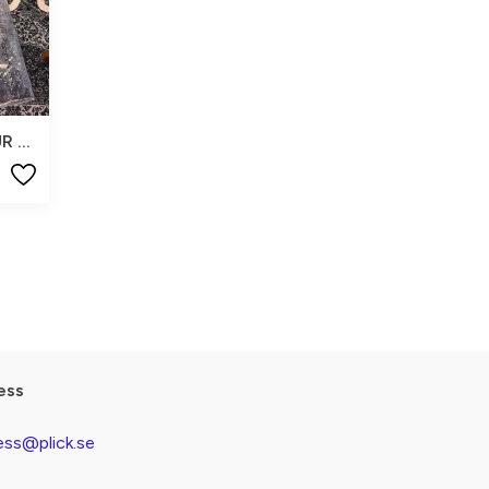
EUR 48
ess
ess@plick.se