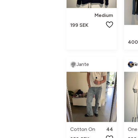
Medium
199 SEK
400
Jante
Cotton On
44
One