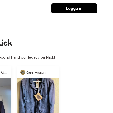
Logga in
lick
second hand our legacy på Plick!
💫MAURITS GARDEROB💫
Rare Vision