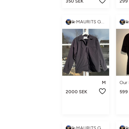
350 SEK
299
💫MAURITS GARDEROB💫
M
Our
2000 SEK
599
💫MAURITS GARDEROB💫