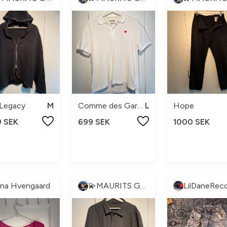
 Legacy
M
Comme des Garçons
L
Hope
9 SEK
699 SEK
1000 SEK
na Hvengaard
💫MAURITS GARDEROB💫
LilDaneRec