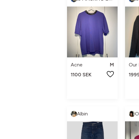
Acne
M
Our
1100 SEK
199
Albin
O