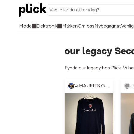
Mode
Elektronik
Märken
Om oss
Nybegagnat
Vanlig
our legacy Sec
Fynda our legacy hos Plick. Vi ha
💫MAURITS GARDEROB💫
J