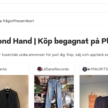
a frågor
Presentkort
ond Hand | Köp begagnat på P
r tusentals unika annonser för just dig. Köp, sälj och upptäck 
ante
LilDaneRecords