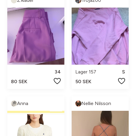
Z.kläder
Troja200
34
Lager 157
S
80 SEK
50 SEK
Anna
Nellie Nilsson