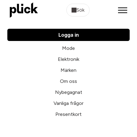
Sök
Logga in
Mode
Elektronik
Märken
Om oss
Nybegagnat
Vanliga frågor
Presentkort