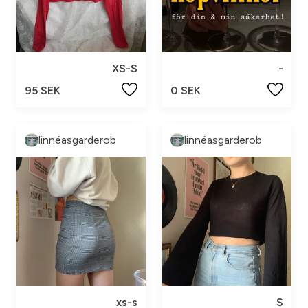
XS-S
-
95 SEK
0 SEK
linnéasgarderob
linnéasgarderob
xs-s
S