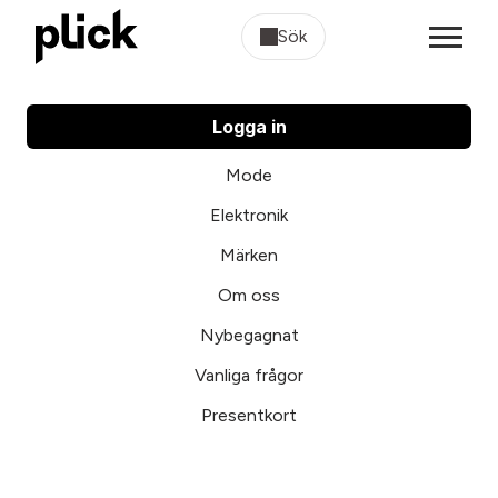
Sök
Logga in
Mode
Elektronik
Märken
Om oss
Nybegagnat
Vanliga frågor
Presentkort