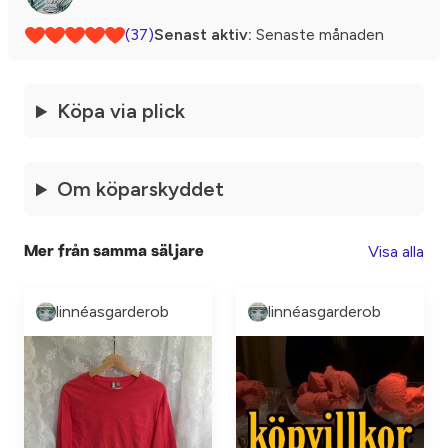
(37)
Senast aktiv:
Senaste månaden
Köpa via plick
Om köparskyddet
Visa alla
Mer från samma säljare
linnéasgarderob
linnéasgarderob