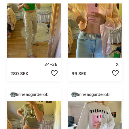
34-36
X
280 SEK
99 SEK
linnéasgarderob
linnéasgarderob