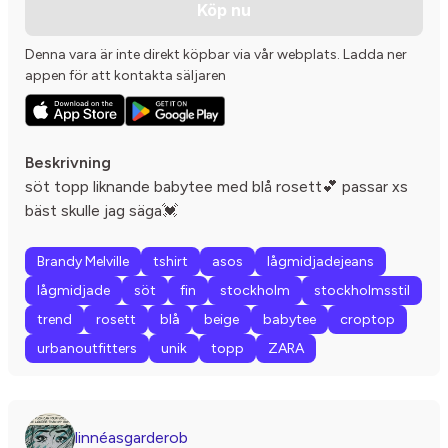
Köp nu
Denna vara är inte direkt köpbar via vår webplats. Ladda ner
appen för att kontakta säljaren
Beskrivning
söt topp liknande babytee med blå rosett💕 passar xs
bäst skulle jag säga💓
Brandy Melville
tshirt
asos
lågmidjadejeans
lågmidjade
söt
fin
stockholm
stockholmsstil
trend
rosett
blå
beige
babytee
croptop
urbanoutfitters
unik
topp
ZARA
linnéasgarderob