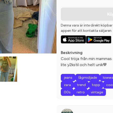
Kö
Denna vara är inte direkt köpbar
appen för att kontakta säljaren
Beskrivning
Cool tröja från min mammas 
lite y2kstil och helt unik🤎
jeans
lågmidjade
lowwa
zara
trend
topp
coo
00s
retro
vintage