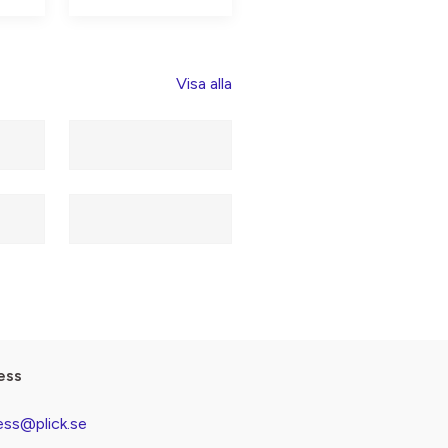
Visa alla
ess
ess@plick.se