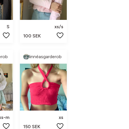
S
xs/s
100 SEK
erob
linnéasgarderob
xs-m
xs
150 SEK