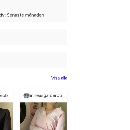
iv:
Senaste månaden
Visa alla
erob
linnéasgarderob