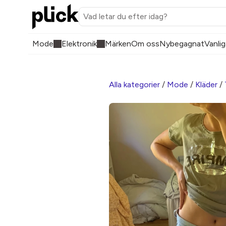
Mode
Elektronik
Märken
Om oss
Nybegagnat
Vanlig
Alla kategorier
/
Mode
/
Kläder
/