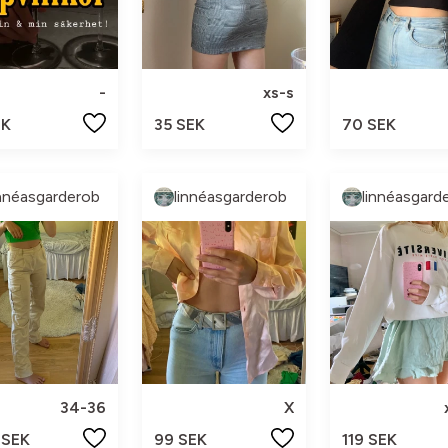
-
xs-s
EK
35 SEK
70 SEK
innéasgarderob
linnéasgarderob
linnéasgard
34-36
X
 SEK
99 SEK
119 SEK