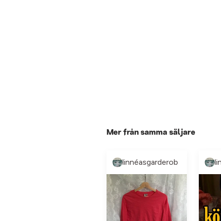
Mer från samma säljare
linnéasgarderob
l