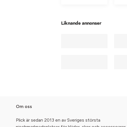
Liknande annonser
Om oss
Plick är sedan 2013 en av Sveriges största
nischmarknadsplatser för kläder, skor och accessoarer.