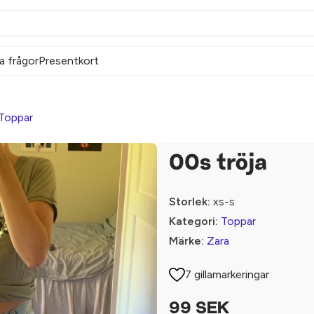
a frågor
Presentkort
Toppar
00s tröja
Storlek:
xs-s
Kategori:
Toppar
Märke:
Zara
7 gillamarkeringar
99 SEK