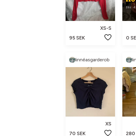
XS-S
95 SEK
0 S
linnéasgarderob
l
XS
70 SEK
280