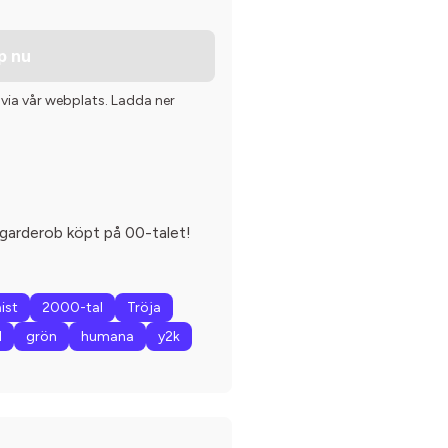
p nu
 via vår webplats. Ladda ner
garderob köpt på 00-talet!
ist
2000-tal
Tröja
l
grön
humana
y2k