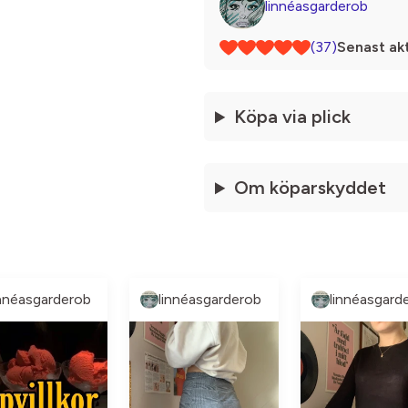
linnéasgarderob
(37)
Senast akt
Köpa via plick
Om köparskyddet
innéasgarderob
linnéasgarderob
linnéasgard