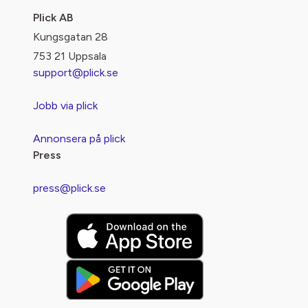
Plick AB
Kungsgatan 28
753 21 Uppsala
support@plick.se
Jobb via plick
Annonsera på plick
Press
press@plick.se