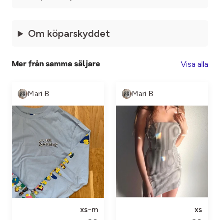
Om köparskyddet
Visa alla
Mer från samma säljare
Mari B
Mari B
xs-m
xs