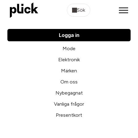
Sök
Logga in
Mode
Elektronik
Märken
Om oss
Nybegagnat
Vanliga frågor
Presentkort