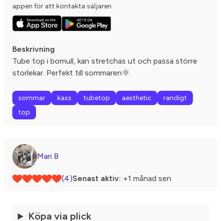
appen för att kontakta säljaren
Beskrivning
Tube top i bomull, kan stretchas ut och passa större
storlekar. Perfekt till sommaren🌞
sommar
kaxs
tubetop
aesthetic
randigt
top
Mari B
(4)
Senast aktiv:
+1 månad sen
Köpa via plick