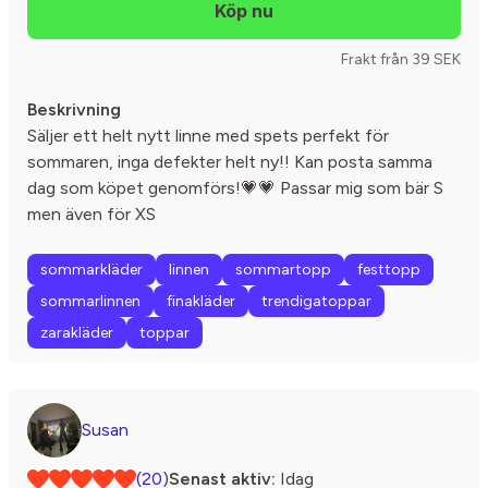
Frakt från 39 SEK
Beskrivning
Säljer ett helt nytt linne med spets perfekt för
sommaren, inga defekter helt ny!! Kan posta samma
dag som köpet genomförs!💗💗 Passar mig som bär S
men även för XS
sommarkläder
linnen
sommartopp
festtopp
sommarlinnen
finakläder
trendigatoppar
zarakläder
toppar
Susan
(20)
Senast aktiv:
Idag