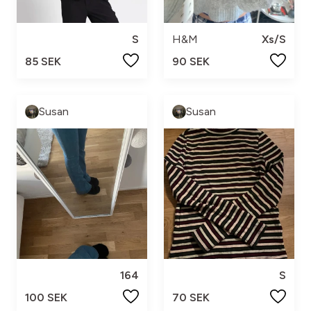
S
H&M
Xs/S
85 SEK
90 SEK
Susan
Susan
164
S
100 SEK
70 SEK