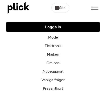
Sök
Logga in
Mode
Elektronik
Märken
Om oss
Nybegagnat
Vanliga frågor
Presentkort