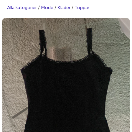
Alla kategorier
/
Mode
/
Kläder
/
Toppar