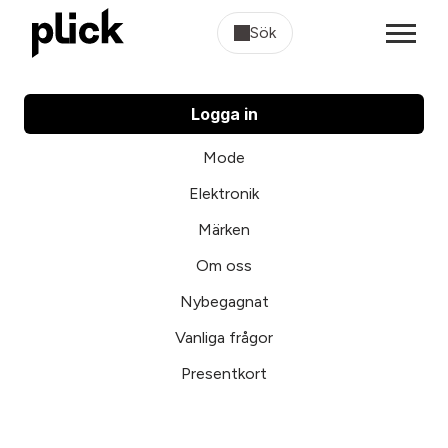
Sök
Logga in
Mode
Elektronik
Märken
Om oss
Nybegagnat
Vanliga frågor
Presentkort