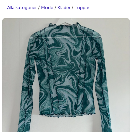
Alla kategorier
/
Mode
/
Kläder
/
Toppar