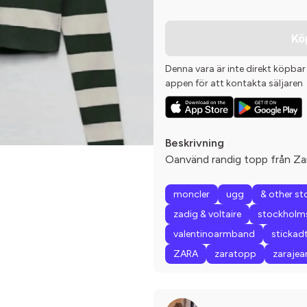
Kö
Denna vara är inte direkt köpbar
appen för att kontakta säljaren
Beskrivning
Oanvänd randig topp från Zar
moncler
ugg
& other st
zadig & voltaire
stockholms
valentinoarmband
stickad
ZARA
zaratopp
zarajea