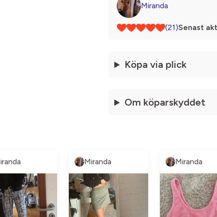
Miranda
(21)
Senast akt
Köpa via plick
Om köparskyddet
iranda
Miranda
Miranda