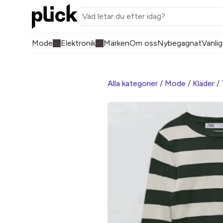
Mode
Elektronik
Märken
Om oss
Nybegagnat
Vanlig
Alla kategorier
/
Mode
/
Kläder
/