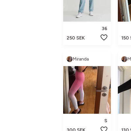
36
250 SEK
150
Miranda
M
S
300 SEK
130