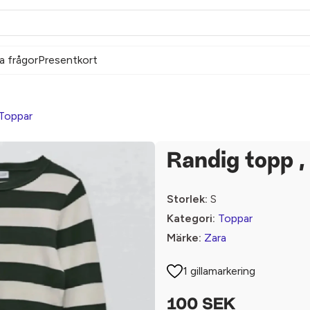
a frågor
Presentkort
Toppar
Randig topp ,
Storlek:
S
Kategori:
Toppar
Märke:
Zara
1 gillamarkering
100 SEK