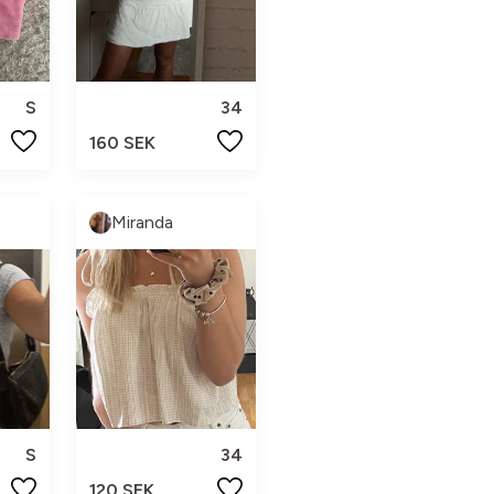
S
34
160 SEK
Miranda
S
34
120 SEK