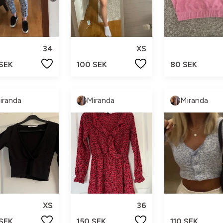
34
XS
 SEK
100 SEK
80 SEK
iranda
Miranda
Miranda
XS
36
 SEK
150 SEK
110 SEK