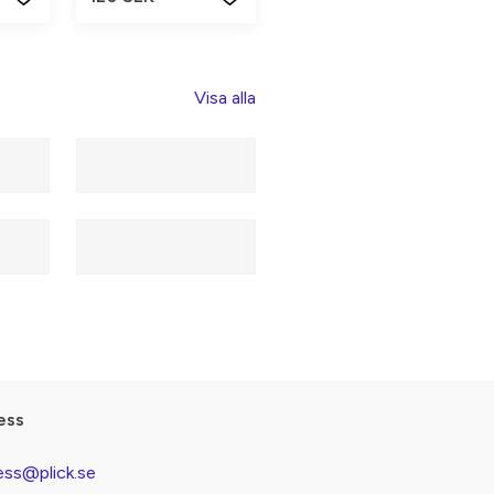
Visa alla
ess
ess@plick.se