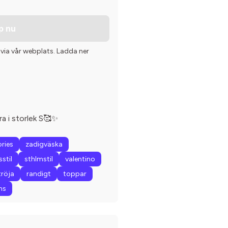
p nu
 via vår webplats. Ladda ner
a i storlek S🥰✨
ories
zadigväska
stil
sthlmstil
valentino
tröja
randigt
toppar
ns