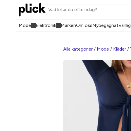
Mode
Elektronik
Märken
Om oss
Nybegagnat
Vanlig
Alla kategorier
/
Mode
/
Kläder
/