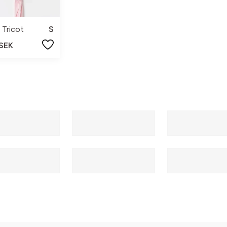
 Tricot
S
 SEK