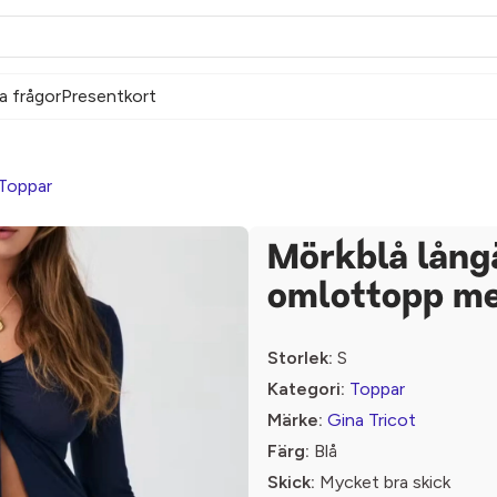
a frågor
Presentkort
Toppar
Mörkblå lån
omlottopp me
Storlek:
S
Kategori:
Toppar
Märke:
Gina Tricot
Färg:
Blå
Skick:
Mycket bra skick