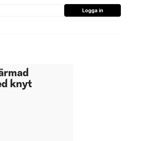
Logga in
gärmad
d knyt