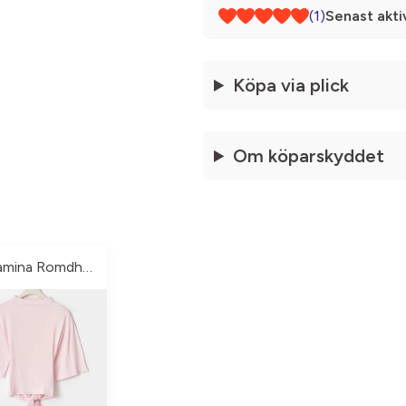
(1)
Senast akti
Köpa via plick
Om köparskyddet
Yamina Romdhane