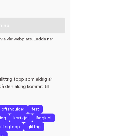
p nu
 via vår webplats. Ladda ner
ittrig topp som aldrig är
då den aldrig kommit till
offshoulder
fest
ing
kortkjol
långkjol
littrigtopp
glittrig
er