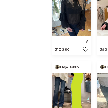
S
210 SEK
250
Maja Juhlin
M