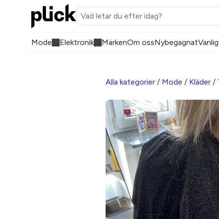
Mode
Elektronik
Märken
Om oss
Nybegagnat
Vanlig
Alla kategorier
/
Mode
/
Kläder
/