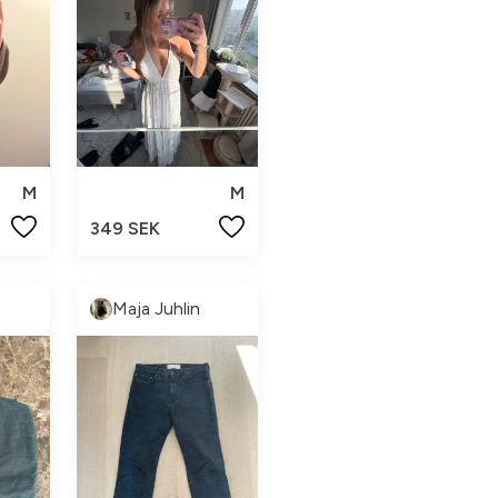
M
M
349 SEK
Maja Juhlin