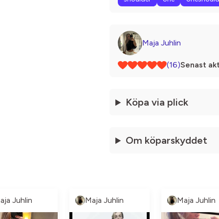
Maja Juhlin
(16)
Senast akt
Köpa via plick
Om köparskyddet
aja Juhlin
Maja Juhlin
Maja Juhlin