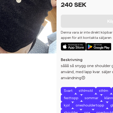
240 SEK
Kö
Denna vara är inte direkt köpbar
appen för att kontakta säljaren
Beskrivning
sååå så snygg one shoulder gl
använd, med lapp kvar. säljer 
användning😍
Svart
sthlmstil
sthlm
festtopp
sommar
klänn
kjol
oneshouldertopp
g
shoulder
one
oneshould