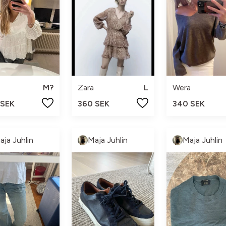
M?
Zara
L
Wera
 SEK
360 SEK
340 SEK
aja Juhlin
Maja Juhlin
Maja Juhlin