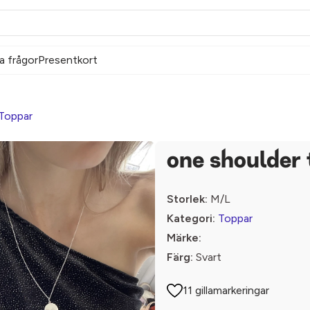
a frågor
Presentkort
Toppar
one shoulder 
Storlek:
M/L
Kategori:
Toppar
Märke:
Färg:
Svart
11 gillamarkeringar