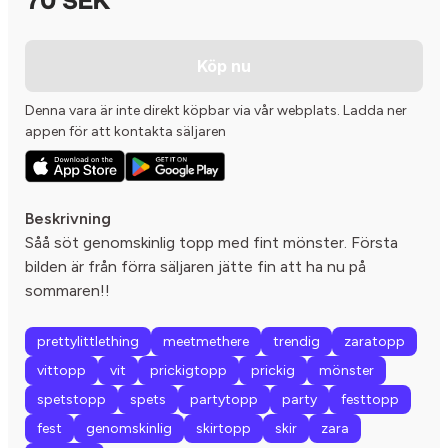
70 SEK
Köp nu
Denna vara är inte direkt köpbar via vår webplats. Ladda ner
appen för att kontakta säljaren
Beskrivning
Såå söt genomskinlig topp med fint mönster. Första
bilden är från förra säljaren jätte fin att ha nu på
sommaren!!
prettylittlething
meetmethere
trendig
zaratopp
vittopp
vit
prickigtopp
prickig
mönster
spetstopp
spets
partytopp
party
festtopp
fest
genomskinlig
skirtopp
skir
zara