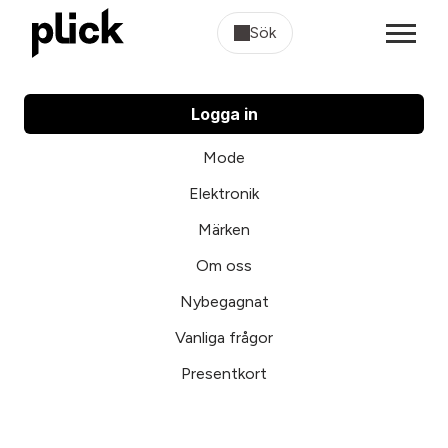
Sök
Logga in
Mode
Elektronik
Märken
Om oss
Nybegagnat
Vanliga frågor
Presentkort