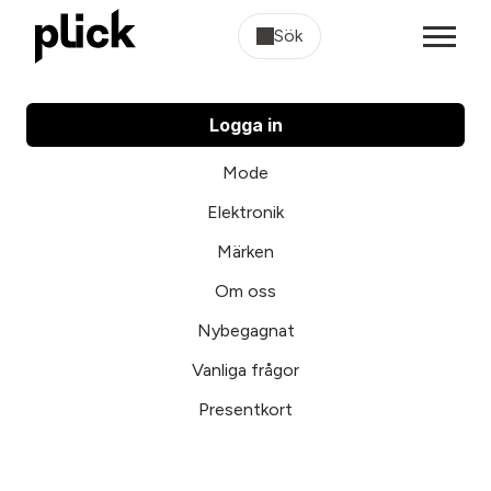
Sök
Logga in
Mode
Elektronik
Märken
Om oss
Nybegagnat
Vanliga frågor
Presentkort