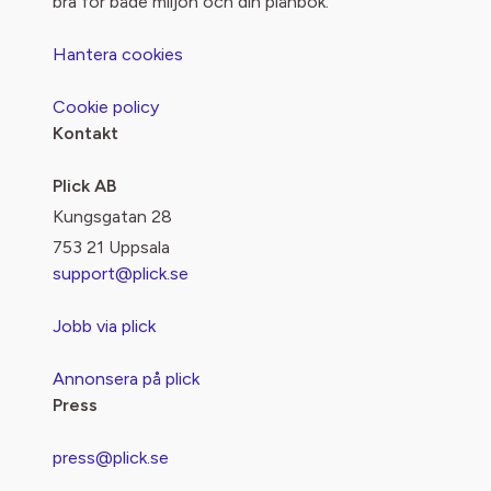
bra för både miljön och din plånbok.
Hantera cookies
Cookie policy
Kontakt
Plick AB
Kungsgatan 28
753 21 Uppsala
support@plick.se
Jobb via plick
Annonsera på plick
Press
press@plick.se