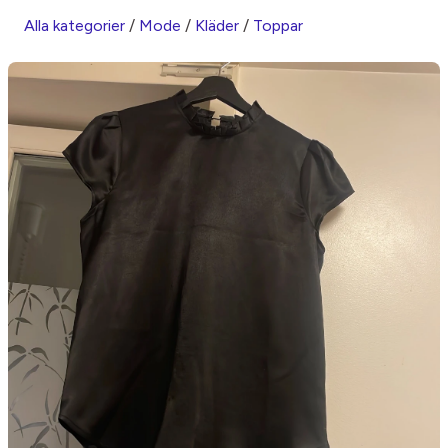
Alla kategorier
/
Mode
/
Kläder
/
Toppar