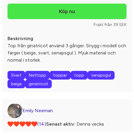
Frakt från 39 SEK
Beskrivning
Top från ginatricot använd 3 gånger. Snygg i modell och
färger ( beige, svart, senapsgul ). Mjuk material och
normal i storlek.
Svart
festtopp
toppar
topp
senapsgul
beige
ginatricot
Emily Neeman
(14)
Senast aktiv:
Denna vecka