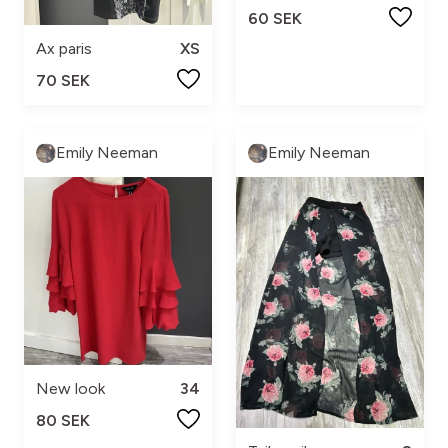
60 SEK
Ax paris
XS
70 SEK
Emily Neeman
Emily Neeman
New look
34
80 SEK