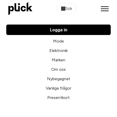
Sök
Logga in
Mode
Elektronik
Märken
Om oss
Nybegagnat
Vanliga frågor
Presentkort