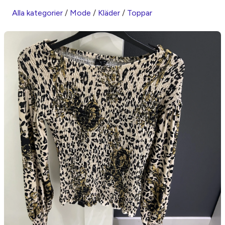
Alla kategorier
/
Mode
/
Kläder
/
Toppar