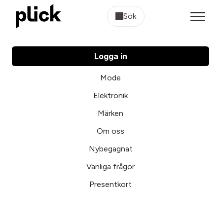
Sök
Logga in
Mode
Elektronik
Märken
Om oss
Nybegagnat
Vanliga frågor
Presentkort