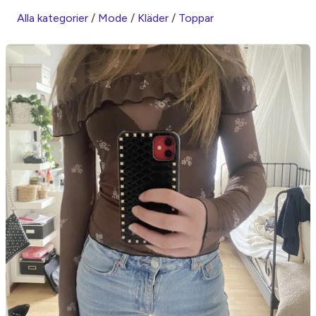
Alla kategorier
/
Mode
/
Kläder
/
Toppar