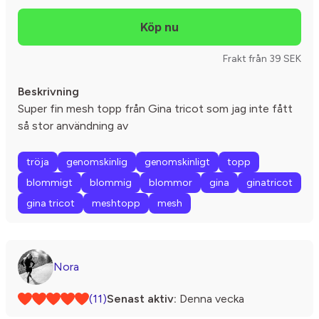
Frakt från 39 SEK
Beskrivning
Super fin mesh topp från Gina tricot som jag inte fått
så stor användning av
tröja
genomskinlig
genomskinligt
topp
blommigt
blommig
blommor
gina
ginatricot
gina tricot
meshtopp
mesh
Nora
(11)
Senast aktiv:
Denna vecka