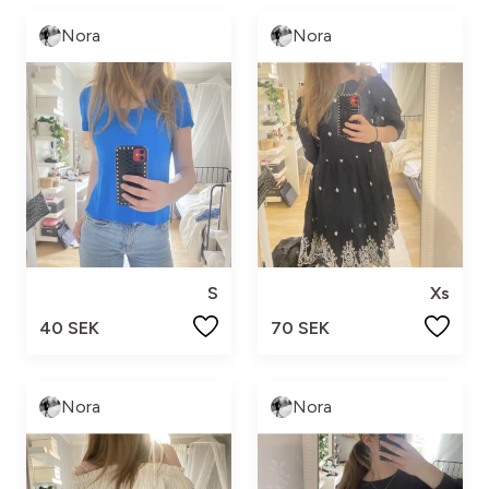
Nora
Nora
S
Xs
40 SEK
70 SEK
Nora
Nora