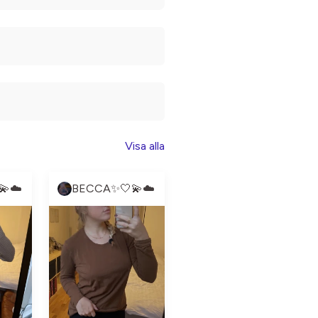
Visa alla
💫☁️
BECCA✨🤍💫☁️