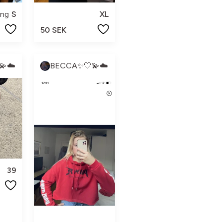
ing
S
XL
50 SEK
💫☁️
BECCA✨🤍💫☁️
39