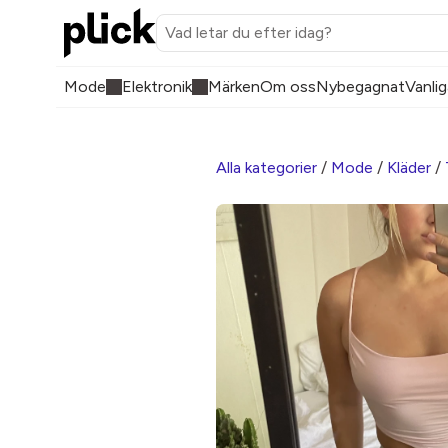
Mode
Elektronik
Märken
Om oss
Nybegagnat
Vanlig
Alla kategorier
/
Mode
/
Kläder
/