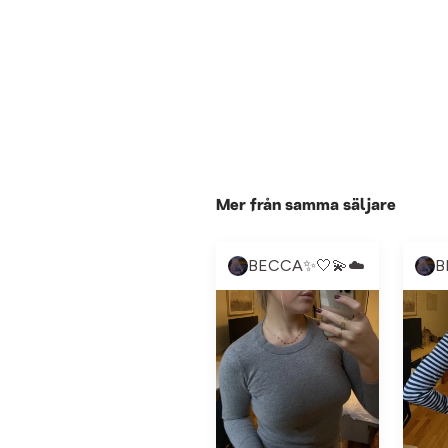
Mer från samma säljare
BECCA✨🤍💫☁️
B