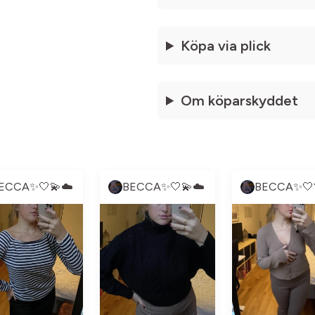
Köpa via plick
Om köparskyddet
ECCA✨🤍💫☁️
BECCA✨🤍💫☁️
BECCA✨🤍