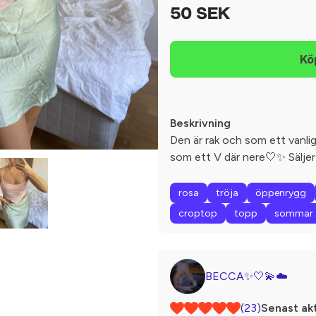
50 SEK
Beskrivning
Den är rak och som ett vanli
som ett V där nere🤍✨ Säljer
rosa
tröja
öppenrygg
croptop
topp
sommar
BECCA✨🤍💫☁️
(23)
Senast akt