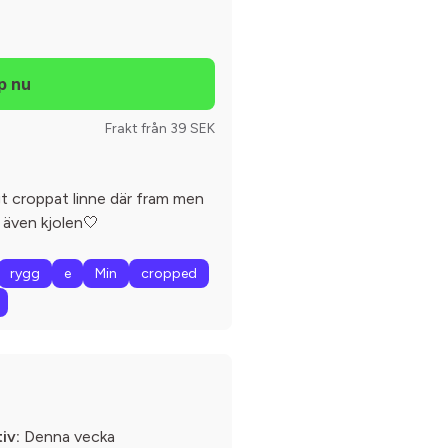
Frakt från 39 SEK
gt croppat linne där fram men
 även kjolen🤍
rygg
e
Min
cropped
iv:
Denna vecka