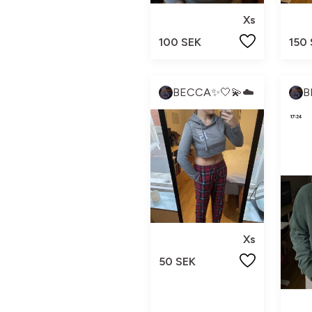
Xs
100 SEK
150
BECCA✨🤍💫☁️
B
Xs
50 SEK