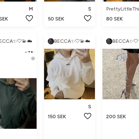
M
S
PrettyLittleTh
 SEK
50 SEK
80 SEK
ECCA✨🤍💫☁️
BECCA✨🤍💫☁️
BECCA✨🤍
S
150 SEK
200 SEK