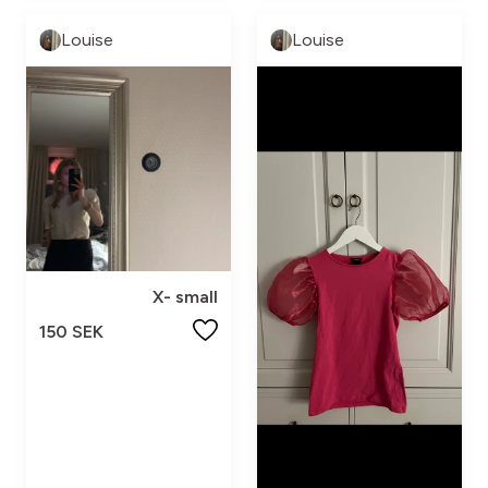
Louise
Louise
X- small
150 SEK