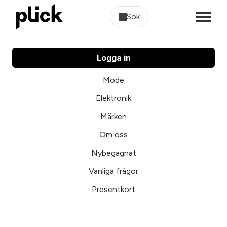
Sök
Logga in
Mode
Elektronik
Märken
Om oss
Nybegagnat
Vanliga frågor
Presentkort