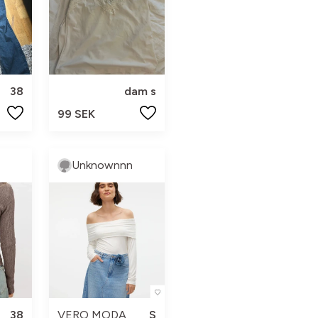
38
dam s
99 SEK
Unknownnn
38
VERO MODA
S