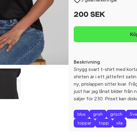
200 SEK
Beskrivning
Snygg svart t-shirt med korta
shirten är i ett jättefint sati
ny, prislappen sitter kvar. Frå
just har jag lånat bilder frå
säljer för 230. Priset kan dis
blus
grish
grisch
Sva
toppar
topp
vila