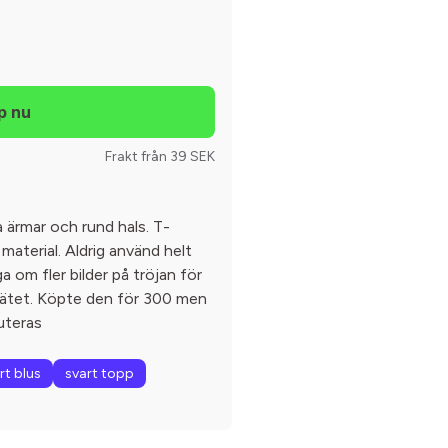
Frakt från 39 SEK
 ärmar och rund hals. T-
n material. Aldrig använd helt
ga om fler bilder på tröjan för
n nätet. Köpte den för 300 men
kuteras
rt blus
svart topp