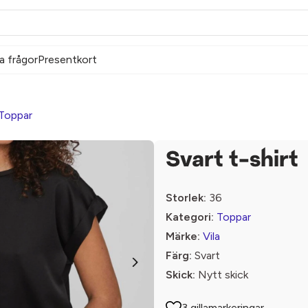
a frågor
Presentkort
Toppar
Svart t-shirt
Storlek:
36
Kategori:
Toppar
Märke:
Vila
Färg:
Svart
Skick:
Nytt skick
3 gillamarkeringar