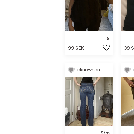
S
99 SEK
39 
Unknownnn
U
S/m