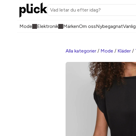
Mode
Elektronik
Märken
Om oss
Nybegagnat
Vanlig
Alla kategorier
/
Mode
/
Kläder
/