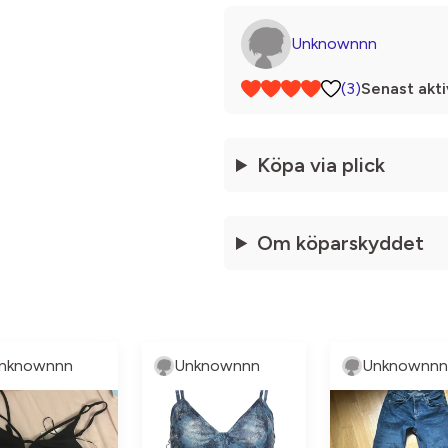
Unknownnn
(3)
Senast akti
Köpa via plick
Om köparskyddet
nknownnn
Unknownnn
Unknownnn