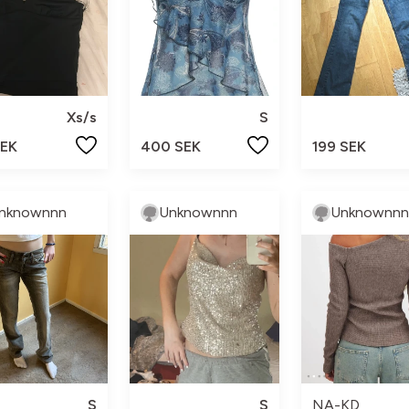
Xs/s
S
SEK
400 SEK
199 SEK
nknownnn
Unknownnn
Unknownnn
S
S
NA-KD