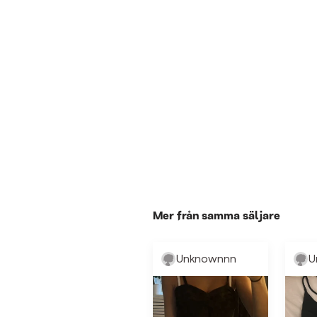
Mer från samma säljare
Unknownnn
U