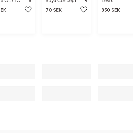
ime OLYTO
S
Soya Concept
M
Levi's
SEK
70 SEK
350 SEK