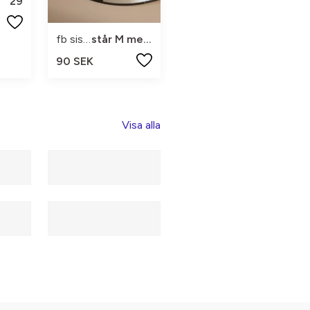
29
fb sister
står M men xs
90 SEK
Visa alla