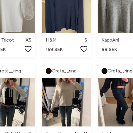
 Tricot
XS
H&M
S
KappAhl
SEK
159 SEK
99 SEK
reta__ring
Greta__ring
Greta__ring