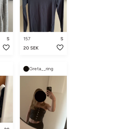
S
157
S
20 SEK
Greta__ring