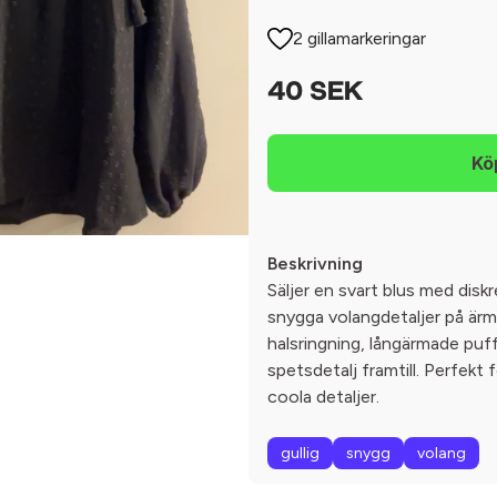
2 gillamarkeringar
40 SEK
Beskrivning
Säljer en svart blus med disk
snygga volangdetaljer på ärm
halsringning, långärmade puf
spetsdetalj framtill. Perfekt f
coola detaljer.
gullig
snygg
volang