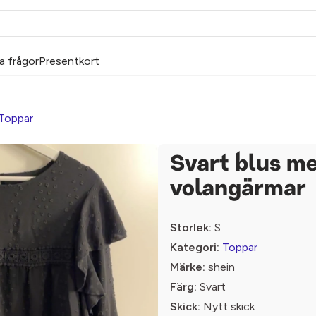
a frågor
Presentkort
Toppar
Svart blus m
volangärmar
Storlek:
S
Kategori:
Toppar
Märke:
shein
Färg:
Svart
Skick:
Nytt skick