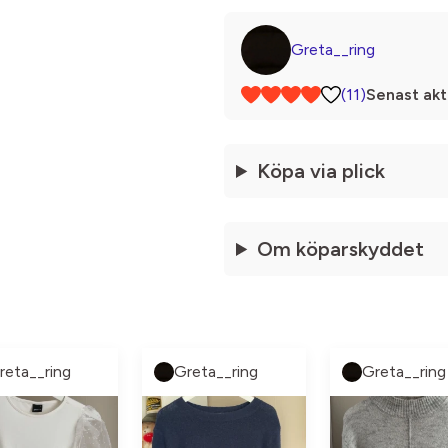
Greta__ring
(11)
Senast akt
Köpa via plick
Om köparskyddet
reta__ring
Greta__ring
Greta__ring