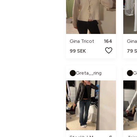
Gina Tricot
164
Gina
99 SEK
79 
Greta__ring
G