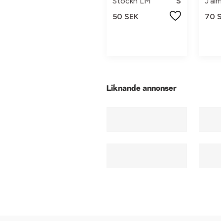
Stockh LM
S
J'a
50 SEK
70 
Liknande annonser