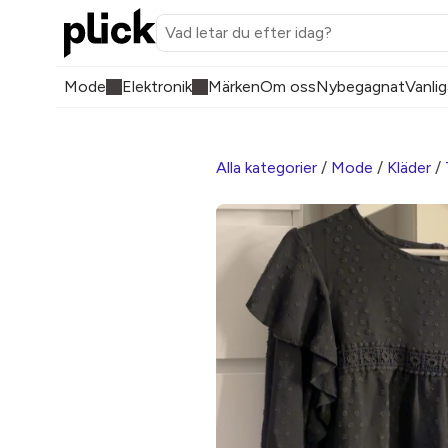
Mode
Elektronik
Märken
Om oss
Nybegagnat
Vanlig
Alla kategorier
/
Mode
/
Kläder
/