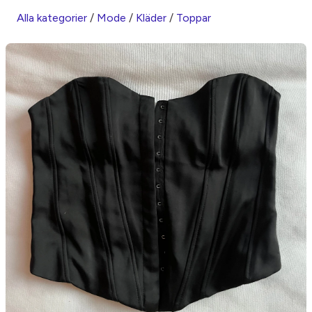
Alla kategorier
/
Mode
/
Kläder
/
Toppar