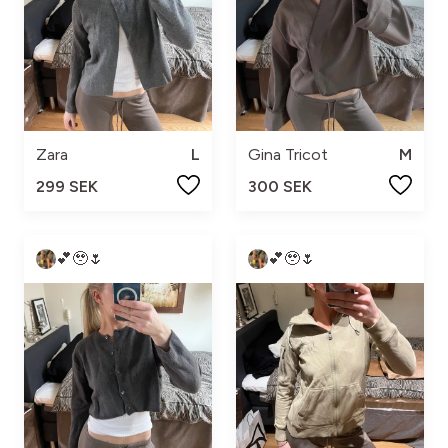
Zara
L
Gina Tricot
M
299 SEK
300 SEK
💕🥹🌷
💕🥹🌷