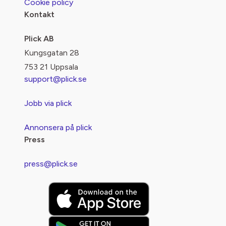
Cookie policy
Kontakt
Plick AB
Kungsgatan 28
753 21 Uppsala
support@plick.se
Jobb via plick
Annonsera på plick
Press
press@plick.se