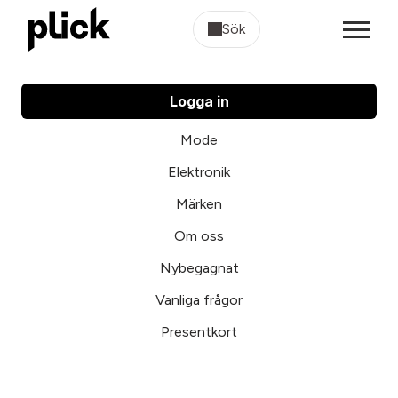
Sök
Logga in
Mode
Elektronik
Märken
Om oss
Nybegagnat
Vanliga frågor
Presentkort