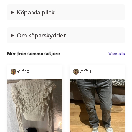
Köpa via plick
Om köparskyddet
Visa alla
Mer från samma säljare
💕🥹🌷
💕🥹🌷