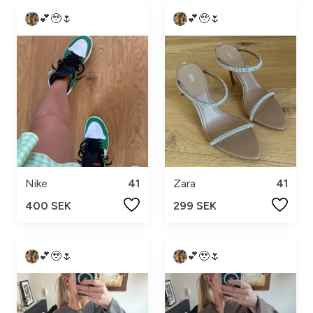
💕🥹🌷
💕🥹🌷
Nike
41
Zara
41
400 SEK
299 SEK
💕🥹🌷
💕🥹🌷