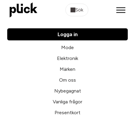
Sök
Logga in
Mode
Elektronik
Märken
Om oss
Nybegagnat
Vanliga frågor
Presentkort