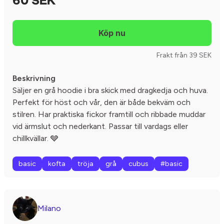
60 SEK
Frakt från 39 SEK
Beskrivning
Säljer en grå hoodie i bra skick med dragkedja och huva.
Perfekt för höst och vår, den är både bekväm och
stilren. Har praktiska fickor framtill och ribbade muddar
vid ärmslut och nederkant. Passar till vardags eller
chillkvällar. 🩶
basic
kofta
tröja
grå
cubus
#basic
Milano