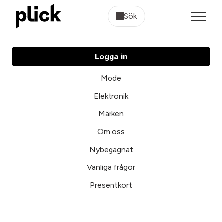
Sök
Logga in
Mode
Elektronik
Märken
Om oss
Nybegagnat
Vanliga frågor
Presentkort