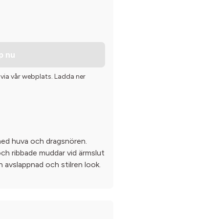
p nu
 via vår webplats. Ladda ner
 med huva och dragsnören.
och ribbade muddar vid ärmslut
 avslappnad och stilren look.