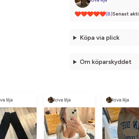
(8)
Senast akti
Köpa via plick
Om köparskyddet
va lilja
lova lilja
lova lilja