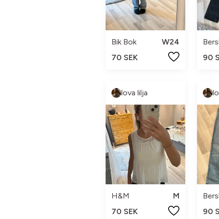
Bik Bok
W24
Bers
70 SEK
90 
lova lilja
lo
H&M
M
Bers
70 SEK
90 