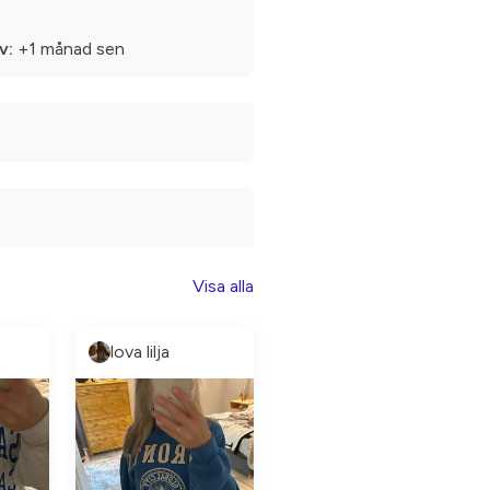
v:
+1 månad sen
Visa alla
lova lilja