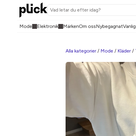
Mode
Elektronik
Märken
Om oss
Nybegagnat
Vanlig
Alla kategorier
/
Mode
/
Kläder
/