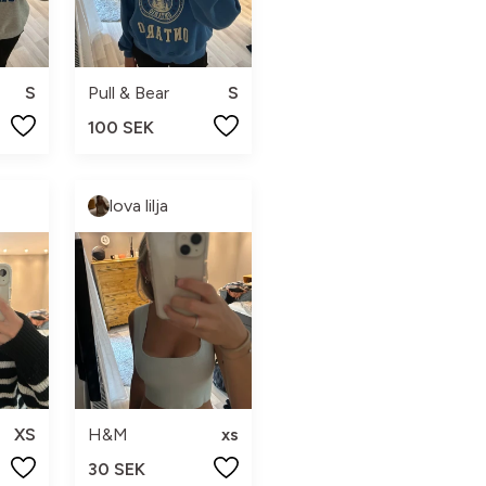
S
Pull & Bear
S
100 SEK
lova lilja
XS
H&M
xs
30 SEK