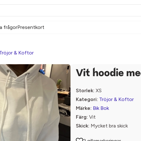
a frågor
Presentkort
Tröjor & Koftor
Vit hoodie me
Storlek:
XS
Kategori:
Tröjor & Koftor
Märke:
Bik Bok
Färg:
Vit
Skick:
Mycket bra skick
2 gillamarkeringar