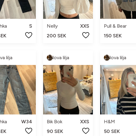
hka
S
Nelly
XXS
Pull & Bear
SEK
200 SEK
150 SEK
va lilja
lova lilja
lova lilja
hka
W34
Bik Bok
XXS
H&M
SEK
90 SEK
50 SEK