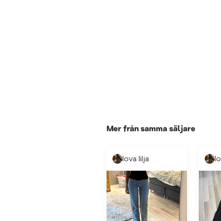
Mer från samma säljare
lova lilja
lo