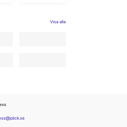
Visa alla
ess
ess@plick.se