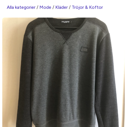
Alla kategorier
/
Mode
/
Kläder
/
Tröjor & Koftor