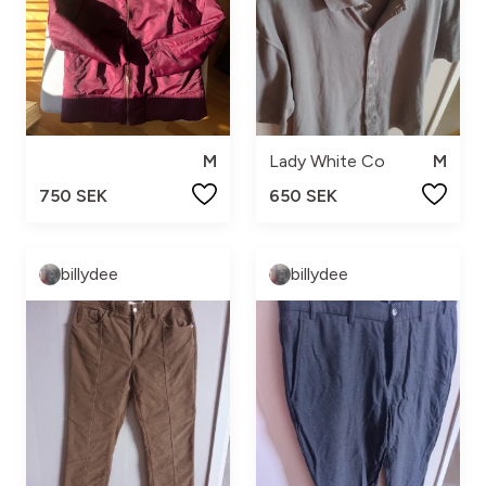
M
Lady White Co
M
750 SEK
650 SEK
billydee
billydee