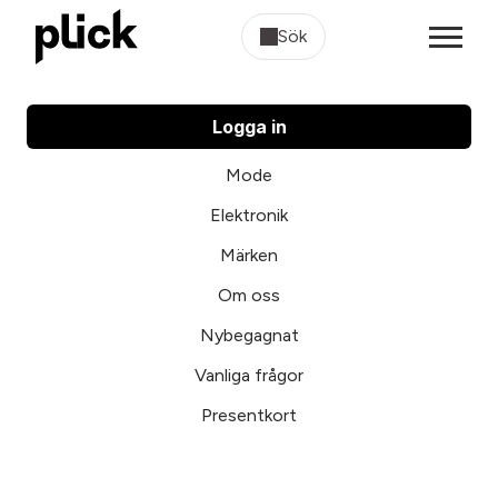
Sök
Logga in
Mode
Elektronik
Märken
Om oss
Nybegagnat
Vanliga frågor
Presentkort