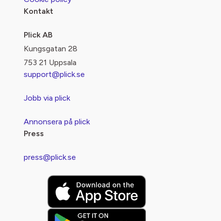
Kontakt
Plick AB
Kungsgatan 28
753 21 Uppsala
support@plick.se
Jobb via plick
Annonsera på plick
Press
press@plick.se