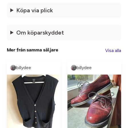
Köpa via plick
Om köparskyddet
Visa alla
Mer från samma säljare
billydee
billydee