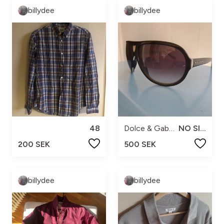
billydee
billydee
48
Dolce & Gabbana
NO SIZE
200 SEK
500 SEK
billydee
billydee