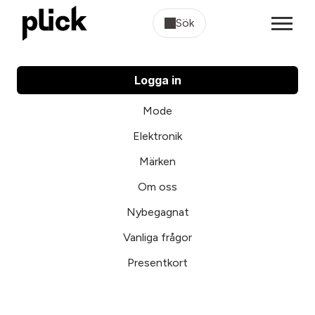
Sök
Logga in
Mode
Elektronik
Märken
Om oss
Nybegagnat
Vanliga frågor
Presentkort