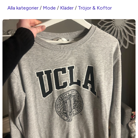
Alla kategorier
/
Mode
/
Kläder
/
Tröjor & Koftor