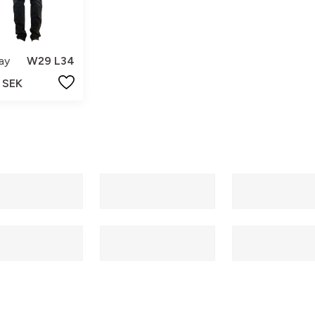
ay
W29 L34
 SEK