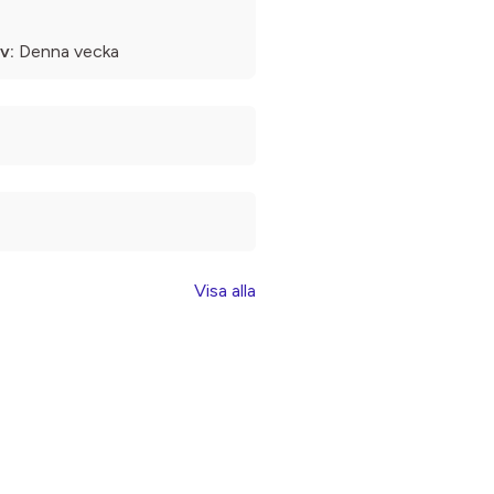
v:
Denna vecka
Visa alla