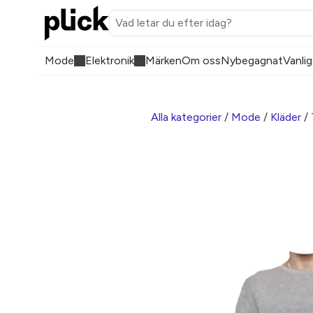
Mode
Elektronik
Märken
Om oss
Nybegagnat
Vanlig
Alla kategorier
/
Mode
/
Kläder
/