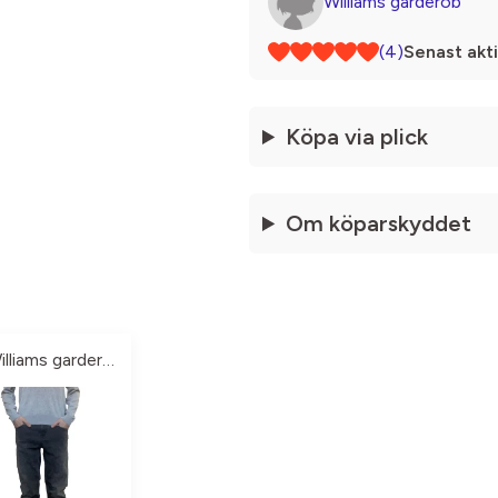
Williams garderob
(4)
Senast akti
Köpa via plick
Om köparskyddet
Williams garderob