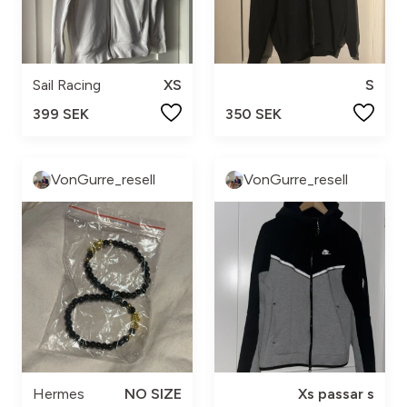
Sail Racing
XS
S
399 SEK
350 SEK
VonGurre_resell
VonGurre_resell
Hermes
NO SIZE
Xs passar s