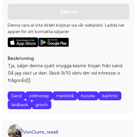
Köp nu
Denna vara är inte direkt köpbar via vår webplats. Ladda ner
appen för att kontakta säljaren
Beskrivning
Tja, säljer denna sjukt snygga kasmir tröjan från sand.
Då jag växt ur den. Skick 9/10 skriv dm vid intresse o
frågor👍🍾🍾
Sand
oldmoney
marinblå
hoodie
kashmir
laidback
grisch
VonGurre_resell