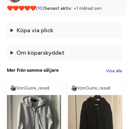
(10)
Senast aktiv:
+1 månad sen
Köpa via plick
Om köparskyddet
Visa alla
Mer från samma säljare
VonGurre_resell
VonGurre_resell