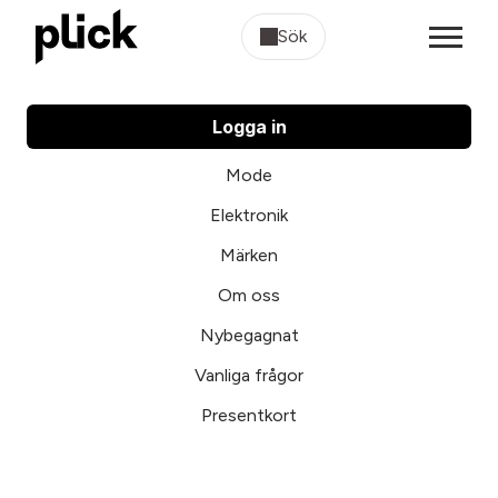
Sök
Logga in
Mode
Elektronik
Märken
Om oss
Nybegagnat
Vanliga frågor
Presentkort