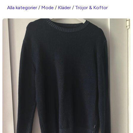
Alla kategorier
/
Mode
/
Kläder
/
Tröjor & Koftor