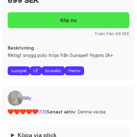
699 SEK
Frakt från 49 SEK
Beskrivning
Riktigt snygg polo tröja från Sunspel! Nypris 2k+
sunspel
LP
brunello
Herno
Billy
(13)
Senast aktiv:
Denna vecka
Köpa via plick