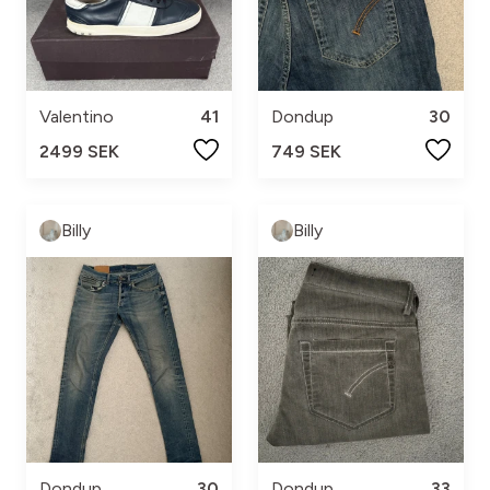
Valentino
41
Dondup
30
2499 SEK
749 SEK
Billy
Billy
Dondup
30
Dondup
33