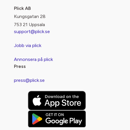
Plick AB
Kungsgatan 28
753 21 Uppsala
support@plick.se
Jobb via plick
Annonsera på plick
Press
press@plick.se