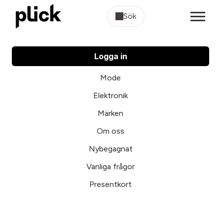
Sök
Logga in
Mode
Elektronik
Märken
Om oss
Nybegagnat
Vanliga frågor
Presentkort