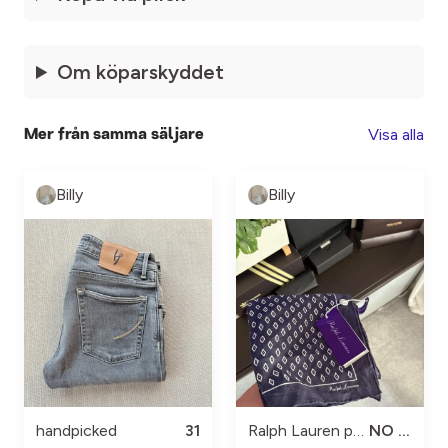
Om köparskyddet
Visa alla
Mer från samma säljare
Billy
Billy
handpicked
31
Ralph Lauren purple label
NO SIZE