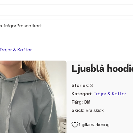
a frågor
Presentkort
Tröjor & Koftor
Ljusblå hoodi
Storlek:
S
Kategori:
Tröjor & Koftor
Färg:
Blå
Skick:
Bra skick
1 gillamarkering