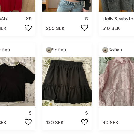
pAhl
XS
S
Holly & Whyte
SEK
250 SEK
510 SEK
ofia:)
Sofia:)
Sofia:)
S
S
SEK
130 SEK
90 SEK