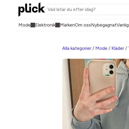
Mode
Elektronik
Märken
Om oss
Nybegagnat
Vanlig
Alla kategorier
/
Mode
/
Kläder
/