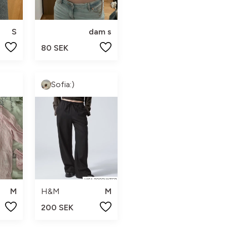
S
dam s
80 SEK
Sofia:)
M
H&M
M
200 SEK