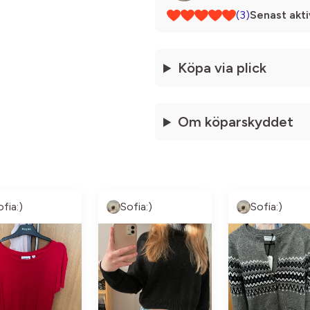
(3)
Senast akti
Köpa via plick
Om köparskyddet
ofia:)
Sofia:)
Sofia:)