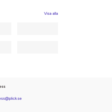
Visa alla
ess
ess@plick.se