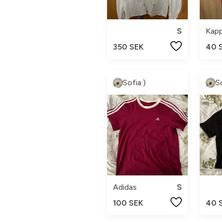
S
Kap
350 SEK
40 
Sofia:)
S
Adidas
S
100 SEK
40 