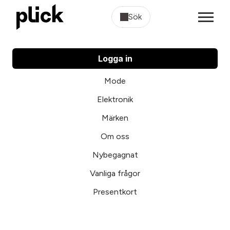
Sök
Logga in
Mode
Elektronik
Märken
Om oss
Nybegagnat
Vanliga frågor
Presentkort