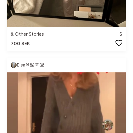
& Other Stories
S
700 SEK
Elsa🫶🏼🫶🏼