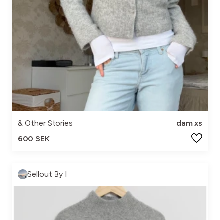
& Other Stories
dam xs
600 SEK
Sellout By I