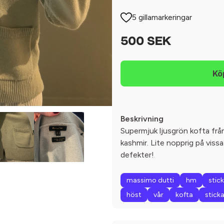
5 gillamarkeringar
500 SEK
Beskrivning
Supermjuk ljusgrön kofta från
kashmir. Lite nopprig på viss
defekter!
massimo dutti
hm
stic
höst
vår
kofta
stick