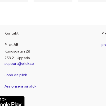
Kontakt
Pr
Plick AB
pr
Kungsgatan 28
753 21 Uppsala
support@plick.se
Jobb via plick
Annonsera på plick