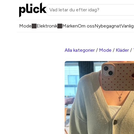
Mode
Elektronik
Märken
Om oss
Nybegagnat
Vanlig
Alla kategorier
/
Mode
/
Kläder
/