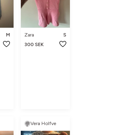
M
Zara
S
300 SEK
Vera Holfve