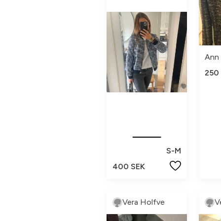
Ann 
250
S-M
400 SEK
Vera Holfve
V