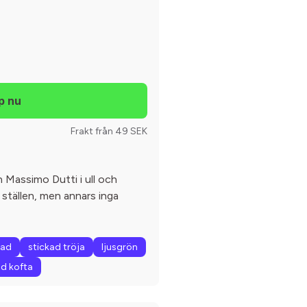
Frakt från 49 SEK
 Massimo Dutti i ull och
a ställen, men annars inga
kad
stickad tröja
ljusgrön
ad kofta