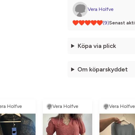
Vera Holfve
(9)
Senast akti
Köpa via plick
Om köparskyddet
era Holfve
Vera Holfve
Vera Holfve