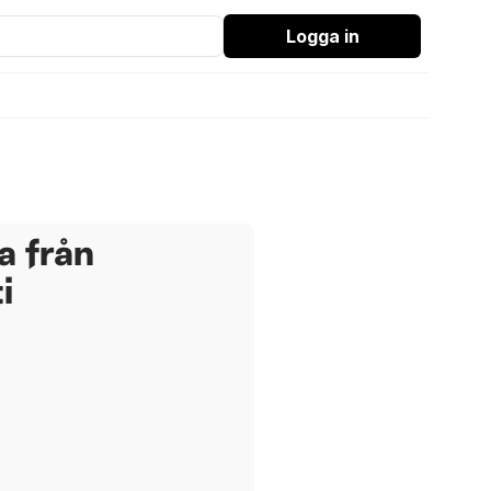
Logga in
a från
i