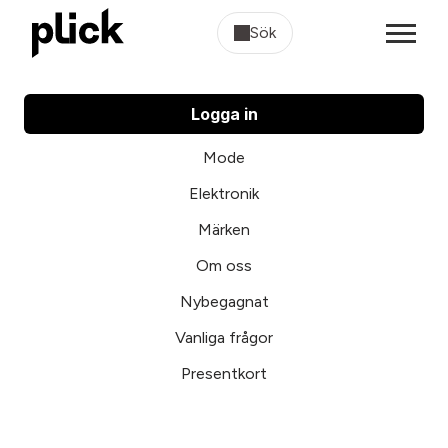
Sök
Logga in
Mode
Elektronik
Märken
Om oss
Nybegagnat
Vanliga frågor
Presentkort