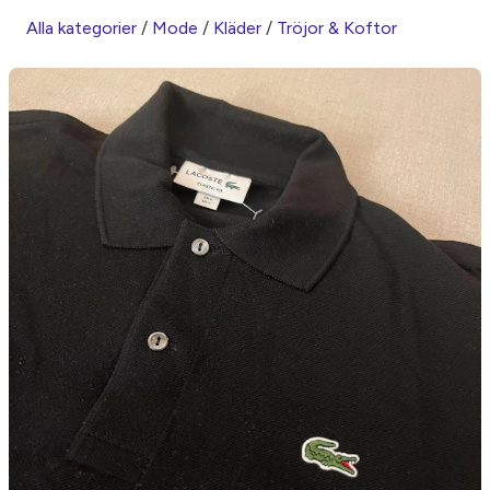
Alla kategorier
/
Mode
/
Kläder
/
Tröjor & Koftor