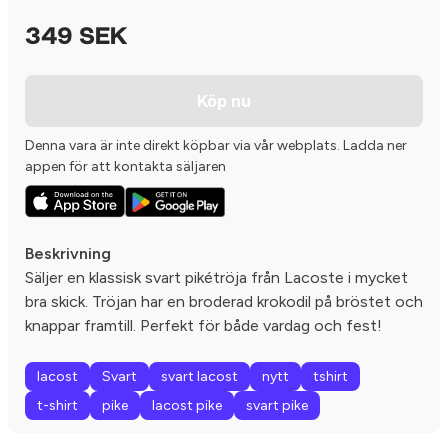
349 SEK
Köp nu
Denna vara är inte direkt köpbar via vår webplats. Ladda ner
appen för att kontakta säljaren
Beskrivning
Säljer en klassisk svart pikétröja från Lacoste i mycket
bra skick. Tröjan har en broderad krokodil på bröstet och
knappar framtill. Perfekt för både vardag och fest!
lacost
Svart
svart lacost
nytt
tshirt
t-shirt
pike
lacost pike
svart pike