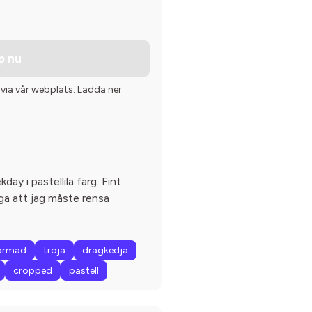
p nu
 via vår webplats. Ladda ner
ay i pastellila färg. Fint
pga att jag måste rensa
ärmad
tröja
dragkedja
cropped
pastell