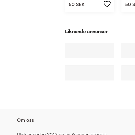
50 SEK
50 
Liknande annonser
Om oss
Plick är sedan 2013 en av Sveriges största