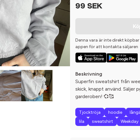
99 SEK
Kö
Denna vara är inte direkt köpbar
appen för att kontakta säljaren
Beskrivning
Superfin sweatshirt från weekd
skick, knappt använd. Säljer 
garderoben! 💞🥰
Tjocktröja
hoodie
lång
lila
sweatshirt
Weekday