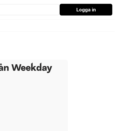
Logga in
rån Weekday