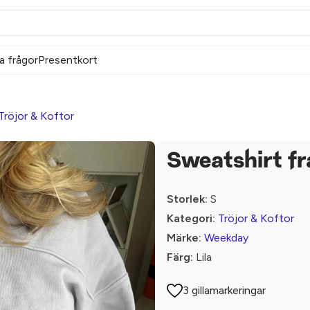
a frågor
Presentkort
Tröjor & Koftor
Sweatshirt f
Storlek:
S
Kategori:
Tröjor & Koftor
Märke:
Weekday
Färg:
Lila
3 gillamarkeringar