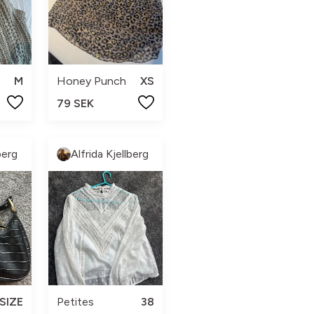
M
Honey Punch
XS
79 SEK
berg
Alfrida Kjellberg
SIZE
Petites
38