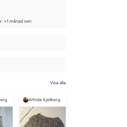
v:
+1 månad sen
Visa alla
berg
Alfrida Kjellberg