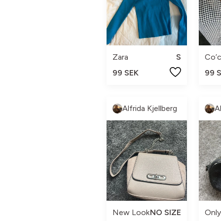
Zara
S
Co’
99 SEK
99 
Alfrida Kjellberg
A
New Look
NO SIZE
Onl