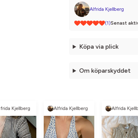
Alfrida Kjellberg
(1)
Senast akti
Köpa via plick
Om köparskyddet
lfrida Kjellberg
Alfrida Kjellberg
Alfrida Kjell