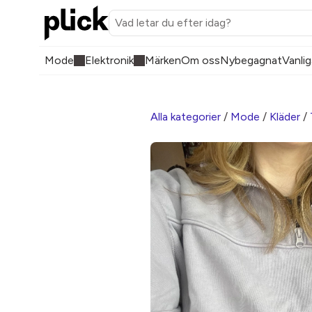
Mode
Elektronik
Märken
Om oss
Nybegagnat
Vanlig
Alla kategorier
/
Mode
/
Kläder
/