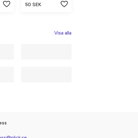
50 SEK
Visa alla
ess
ess@plick.se