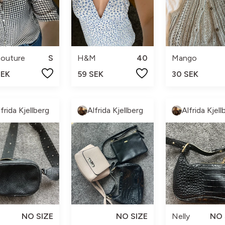
couture
S
H&M
40
Mango
SEK
59 SEK
30 SEK
lfrida Kjellberg
Alfrida Kjellberg
Alfrida Kjell
y
NO SIZE
NO SIZE
Nelly
NO 